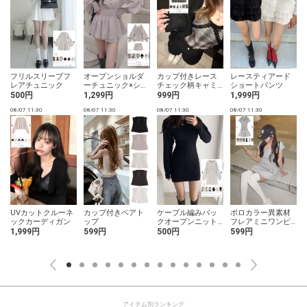
フリルスリーブフ
オープンショルダ
カップ付きレース
レースティアード
レアチュニック
ーチュニック×ショ
チェック柄キャミ
ショートパンツ
ートパンツセット
ソール
500円
1,299円
999円
1,999円
アップ
08/07 11:30
08/07 11:30
08/07 11:30
08/07 11:30
0
UVカットクルーネ
カップ付きベアト
ケーブル編みバッ
ポロカラー異素材
ックカーディガン
ップ
クオープンニット
フレアミニワンピ
ミニワンピース
ース
1,999円
599円
500円
599円
アイテム別ランキング