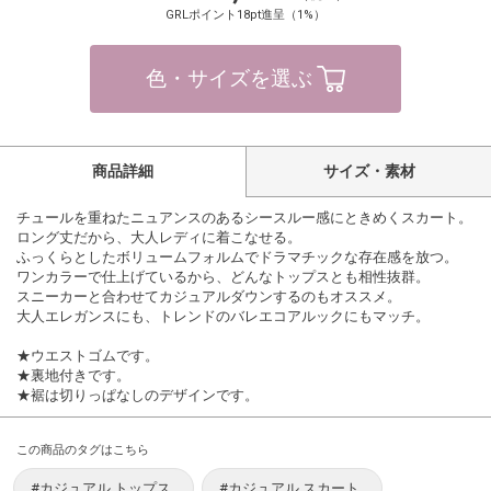
GRLポイント18pt進呈（1%）
色・サイズを選ぶ
商品詳細
サイズ・素材
チュールを重ねたニュアンスのあるシースルー感にときめくスカート。
ロング丈だから、大人レディに着こなせる。
ふっくらとしたボリュームフォルムでドラマチックな存在感を放つ。
ワンカラーで仕上げているから、どんなトップスとも相性抜群。
スニーカーと合わせてカジュアルダウンするのもオススメ。
大人エレガンスにも、トレンドのバレエコアルックにもマッチ。
★ウエストゴムです。
★裏地付きです。
★裾は切りっぱなしのデザインです。
この商品のタグはこちら
#カジュアル トップス
#カジュアル スカート