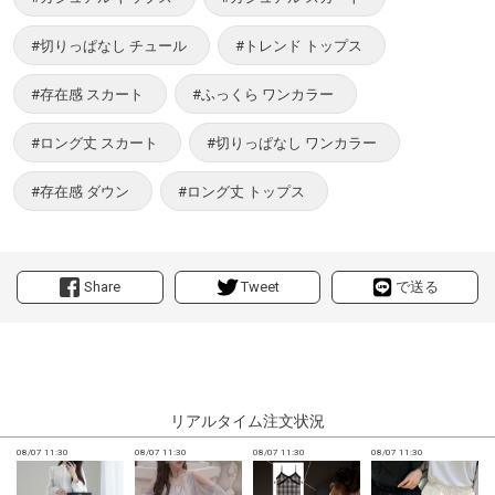
#切りっぱなし チュール
#トレンド トップス
#存在感 スカート
#ふっくら ワンカラー
#ロング丈 スカート
#切りっぱなし ワンカラー
#存在感 ダウン
#ロング丈 トップス
Share
Tweet
で送る
リアルタイム注文状況
08/07 11:30
08/07 11:30
08/07 11:30
08/07 11:30
0