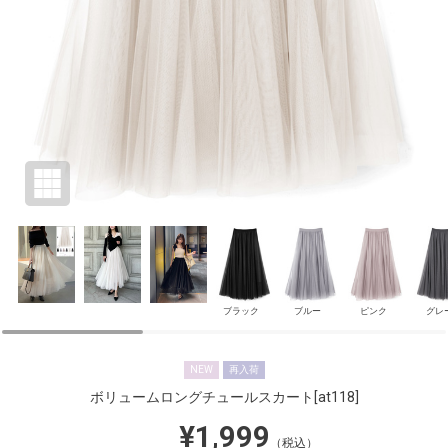
ブラック
ブルー
ピンク
グレ
NEW
再入荷
ボリュームロングチュールスカート
[at118]
¥1,999
（税込）