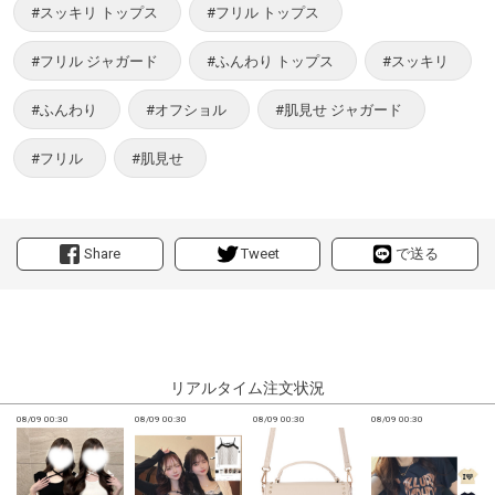
#スッキリ トップス
#フリル トップス
#フリル ジャガード
#ふんわり トップス
#スッキリ
#ふんわり
#オフショル
#肌見せ ジャガード
#フリル
#肌見せ
Share
Tweet
で送る
リアルタイム注文状況
08/09 00:30
08/09 00:30
08/09 00:30
08/09 00:30
0