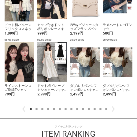
ドット柄バルーン
カップ付きドット
2Wayビジュースタ
ラメハートロゴTシ
フリルクロスネッ
柄リボンレースキ
ッズフラップバッ
ャツ
クトップス
ャミソール
グ
1,099円
999円
2,199円
500円
08/09 00:30
08/09 00:30
08/09 00:30
08/09 00:30
0
ラインストーンロ
ドット柄ドレープ
ダブルリボンシフ
ダブルリボンシフ
ゴ刺繍Tシャツ
カシュクールキャ
ォンボレロ×キャミ
ォンボレロ×キャミ
ミソールワンピー
ソールアンサンブ
ソールアンサンブ
799円
2,999円
2,499円
2,499円
ス
ル
ル
アイテム別ランキング
ITEM RANKING