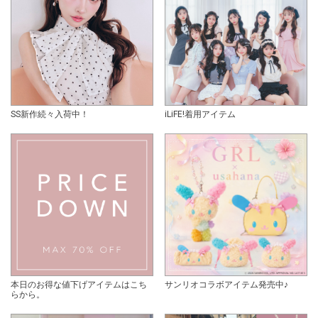
SS新作続々入荷中！
iLiFE!着用アイテム
本日のお得な値下げアイテムはこち
サンリオコラボアイテム発売中♪
らから。