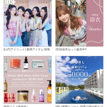
ILLIT(アイリット) 着用アイテム BEB
2026浴衣セット販売中!!
韓国コスメ販売中♪
GRL×星野リゾート 抽選で宿泊券をプ