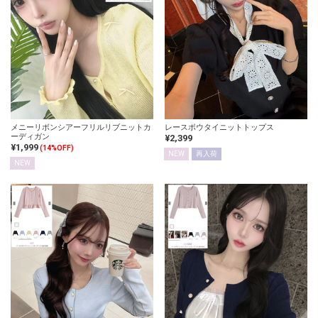
メニーリボンシアーフリルリブニットカ
レースボウタイニットトップス
ーディガン
¥2,399
¥1,999
(14%OFF)
NEW
再入荷
NEW