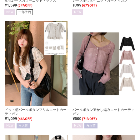
配色レースカラーニットトップス
レースボウタイニットカーディガン
¥1,599
¥799
(34%OFF)
(67%OFF)
NEW
一部予約
NEW
ドット柄パールボタンフリルニットカー
パールボタン透かし編みニットカーディ
ディガン
ガン
¥1,099
¥500
(46%OFF)
(71%OFF)
NEW
再入荷
NEW
再入荷