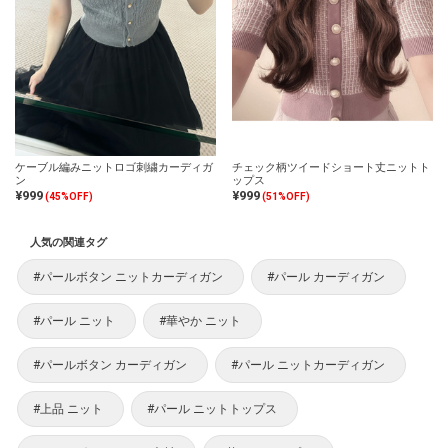
ケーブル編みニットロゴ刺繍カーディガ
チェック柄ツイードショート丈ニットト
ン
ップス
¥999
¥999
(45%OFF)
(51%OFF)
人気の関連タグ
#パールボタン ニットカーディガン
#パール カーディガン
#パール ニット
#華やか ニット
#パールボタン カーディガン
#パール ニットカーディガン
#上品 ニット
#パール ニットトップス