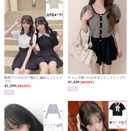
配色フリルカラー透かし編みニットトッ
チェック柄パールボタンニットトップス
プス
¥1,499
(26%OFF)
¥1,299
(44%OFF)
NEW
NEW