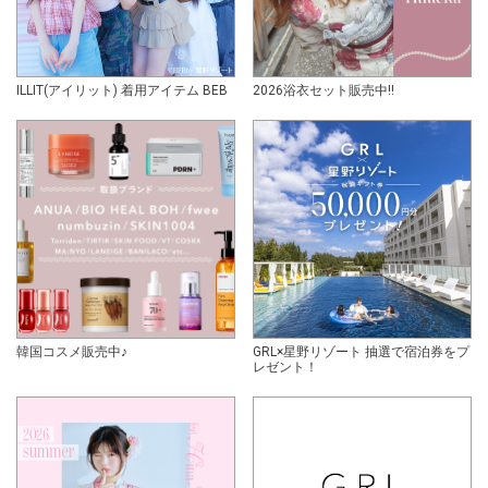
ILLIT(アイリット) 着用アイテム BEB
2026浴衣セット販売中!!
韓国コスメ販売中♪
GRL×星野リゾート 抽選で宿泊券をプ
レゼント！