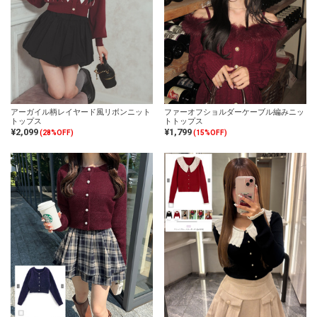
アーガイル柄レイヤード風リボンニット
ファーオフショルダーケーブル編みニッ
トップス
トトップス
¥2,099
¥1,799
(28%OFF)
(15%OFF)