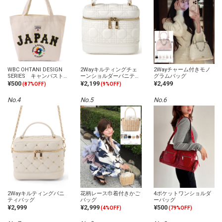
WBC OHTANI DESIGN
2Wayキルティングチェ
2Wayチャーム付きモノ
SERIES キャンバスト
ーンショルダーバニティ
グラムバッグ
ートバッグ
バッグ
¥500
¥2,199
¥2,499
(87%OFF)
(9%OFF)
No.4
No.5
No.6
2Wayキルティングバニ
花柄レース巾着付きかご
4ポケットワンショルダ
ティバッグ
バッグ
ーバッグ
¥2,999
¥2,999
¥500
(4%OFF)
(79%OFF)