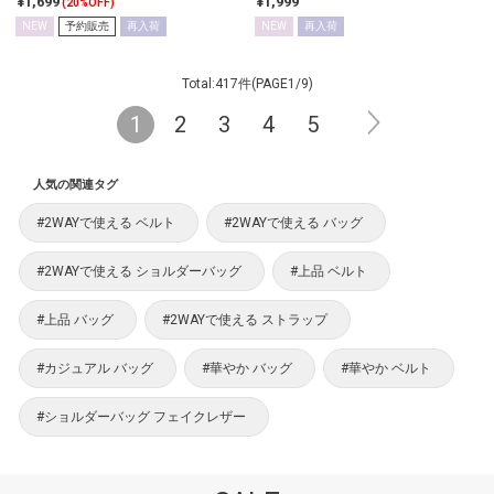
¥1,699
¥1,999
(20%OFF)
NEW
予約販売
再入荷
NEW
再入荷
Total:417件(PAGE1/9)
1
2
3
4
5
人気の関連タグ
#2WAYで使える ベルト
#2WAYで使える バッグ
#2WAYで使える ショルダーバッグ
#上品 ベルト
#上品 バッグ
#2WAYで使える ストラップ
#カジュアル バッグ
#華やか バッグ
#華やか ベルト
#ショルダーバッグ フェイクレザー