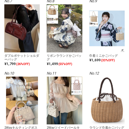
No.7
No.8
No.9
ダブルポケットショルダ
リボンラウンドかごバッ
巾着ミニかごバッグ
ーバッグ
グ
¥1,699
(33%OFF)
¥1,799
¥1,499
(26%OFF)
(55%OFF)
No.10
No.11
No.12
2Wayキルティングボス
2Wayツイードパールキ
ラウンド巾着かごバッグ