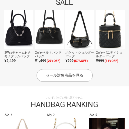
SALE
2Wayチャーム付き
2Wayベルトハンド
ポケットショルダー
2Wayバニティショ
モノグラムバッグ
バッグ
バッグ
ルダーバッグ
¥2,499
¥1,499
¥999
¥999
(29%OFF)
(57%OFF)
(51%OFF)
セール対象商品を見る
ハンドバッグの売れ筋アイテム
HANDBAG RANKING
No.1
No.2
No.3