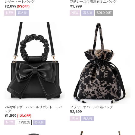
レザートートバッグ
花柄レース巾着浴衣ミニバッグ
¥2,099
¥1,999
(5%OFF)
NEW
再入荷
NEW
再入荷
SOLD OUT
2Wayギャザーハンドルリボントートバ
フラワーオパール巾着バッグ
ッグ
¥2,699
¥1,599
(12%OFF)
NEW
再入荷
NEW
予約販売
再入荷