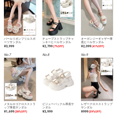
パールリボンフリルスポ
チューブストラップチャ
オーガンジーギャザー厚
ーツサンダル
ンキーヒールサンダル
底ヒールサンダル
¥3,999
¥2,799
¥2,099
(7%OFF)
(41%OFF)
No.7
No.8
No.9
メタルロゴクロスストラ
ビジューバックル厚底サ
レザークロスストラップ
ップ厚底サンダル
ンダル
サンダル
¥1,699
¥3,999
¥999
(38%OFF)
(59%OFF)