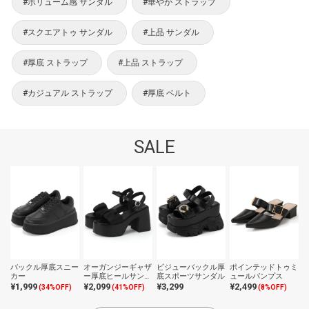
#ボリューム感 サンダル
#華やか ストラップ
#スクエアトゥ サンダル
#上品 サンダル
#厚底 ストラップ
#上品 ストラップ
#カジュアル ストラップ
#厚底 ベルト
SALE
バックル厚底スニー
オーガンジーギャザ
ビジューバックル厚
ポインテッドトゥミ
カー
ー厚底ヒールサンダ
底スポーツサンダル
ュールパンプス
ル
¥1,999
¥2,099
¥3,299
¥2,499
(34%OFF)
(41%OFF)
(8%OFF)