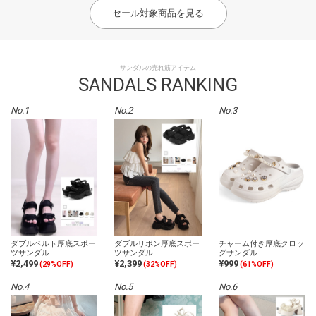
セール対象商品を見る
サンダルの売れ筋アイテム
SANDALS RANKING
No.1
No.2
No.3
ダブルベルト厚底スポー
ダブルリボン厚底スポー
チャーム付き厚底クロッ
ツサンダル
ツサンダル
グサンダル
¥2,499
¥2,399
¥999
(29%OFF)
(32%OFF)
(61%OFF)
No.4
No.5
No.6