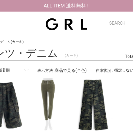
ALL ITEM 送料無料 !!
デニム(カーキ)
ンツ・デニム
(カーキ)
Tot
商品で見る(全色)
表示方法
:
在庫状況
: