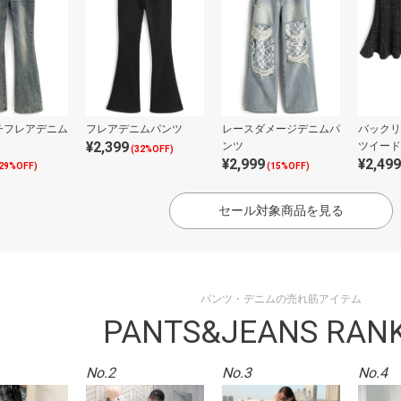
チフレアデニム
フレアデニムパンツ
レースダメージデニムパ
バックリ
¥2,399
ンツ
ツイード
(32%OFF)
¥2,999
¥2,499
29%OFF)
(15%OFF)
セール対象商品を見る
パンツ・デニムの売れ筋アイテム
PANTS&JEANS RAN
No.2
No.3
No.4