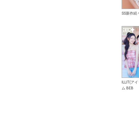
SS新作続
ILLIT(
ム BEB