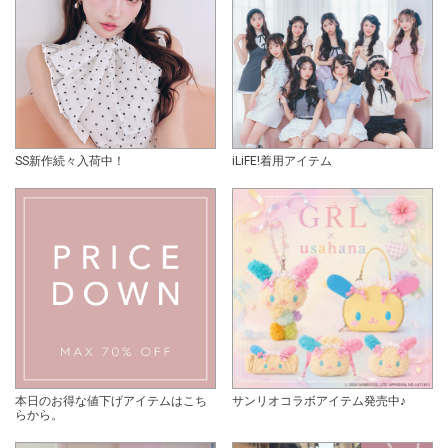
SS新作続々入荷中！
iLiFE!着用アイテム
本日のお得な値下げアイテムはこち
サンリオコラボアイテム発売中♪
らから。