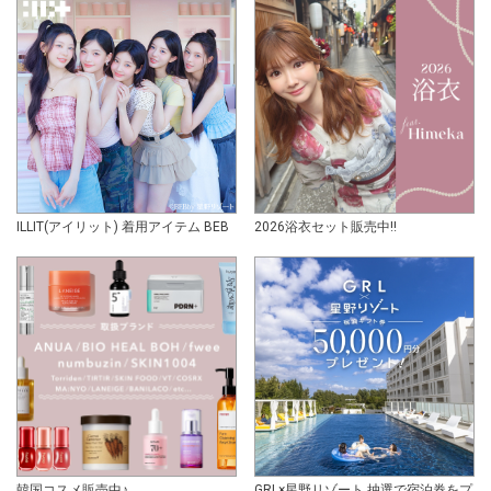
ILLIT(アイリット) 着用アイテム BEB
2026浴衣セット販売中!!
韓国コスメ販売中♪
GRL×星野リゾート 抽選で宿泊券をプ