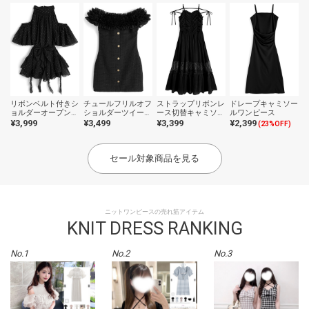
リボンベルト付きシ
チュールフリルオフ
ストラップリボンレ
ドレープキャミソー
ョルダーオープンラ
ショルダーツイード
ース切替キャミソー
ルワンピース
インストーンティア
ミニワンピース
ルワンピース
¥3,999
¥3,499
¥3,399
¥2,399
(23%OFF)
ードフリルミニワン
ピース
セール対象商品を見る
ニットワンピースの売れ筋アイテム
KNIT DRESS RANKING
No.1
No.2
No.3