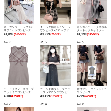
オーガンジートップス×
チェック柄キャミソール
ギンガムチェック柄ホル
リブニットワンピースセ
ワンピース×クロップド
ターネックキャミソール
ットアップ
トップスニットアンサン
ニットワンピース
¥1,099
¥3,999
¥1,199
(66%OFF)
(7%OFF)
(58%OFF)
ブル
No.4
No.5
No.6
チェック柄ノースリーブ
ゴールドボタンリブニッ
襟付プリーツニットミニ
ニットミニワンピース
トフレアロングワンピー
ワンピース
ス
¥500
¥3,499
¥799
(80%OFF)
(13%OFF)
(67%OFF)
No.7
No.8
No.9