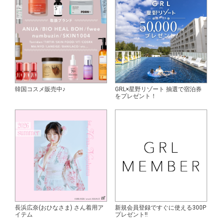
韓国コスメ販売中♪
GRL×星野リゾート 抽選で宿泊券
をプレゼント！
長浜広奈(おひなさま) さん着用ア
新規会員登録ですぐに使える300P
イテム
プレゼント!!