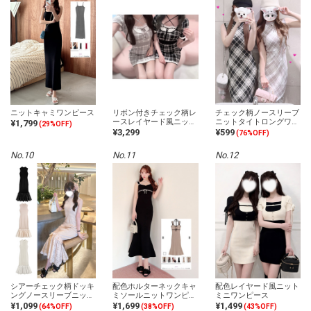
ニットキャミワンピース
リボン付きチェック柄レ
チェック柄ノースリーブ
ースレイヤード風ニット
ニットタイトロングワン
¥1,799
(29%OFF)
ミニワンピース
ピース
¥3,299
¥599
(76%OFF)
No.10
No.11
No.12
シアーチェック柄ドッキ
配色ホルターネックキャ
配色レイヤード風ニット
ングノースリーブニット
ミソールニットワンピー
ミニワンピース
ワンピース
ス
¥1,099
¥1,699
¥1,499
(64%OFF)
(38%OFF)
(43%OFF)