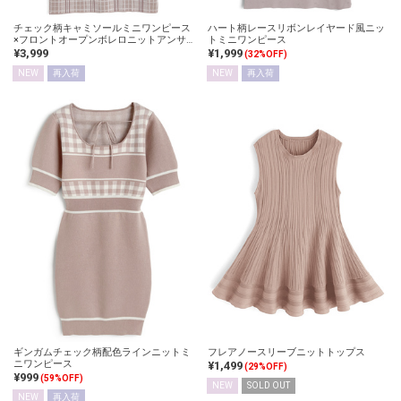
チェック柄キャミソールミニワンピース
ハート柄レースリボンレイヤード風ニッ
×フロントオープンボレロニットアンサ
トミニワンピース
ンブル
¥3,999
¥1,999
(32%OFF)
NEW
再入荷
NEW
再入荷
ギンガムチェック柄配色ラインニットミ
フレアノースリーブニットトップス
ニワンピース
¥1,499
(29%OFF)
¥999
(59%OFF)
NEW
SOLD OUT
NEW
再入荷