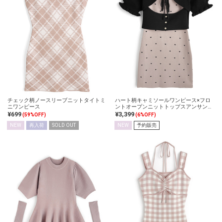
チェック柄ノースリーブニットタイトミ
ハート柄キャミソールワンピース×フロ
ニワンピース
ントオープンニットトップスアンサンブ
ル
¥699
¥3,399
(59%OFF)
(6%OFF)
NEW
再入荷
SOLD OUT
NEW
予約販売