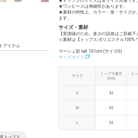
★トップスのサイズは全サイズ共通です
★ワンピースは伸縮性があります。
★素材の特性上、カラー・形・サイズが
ます。
サイズ・素材
【実測値のため、多少の誤差はご容赦下
☆素材は【トップス:ポリエステル100% 
トアイテム
マーシュ彩 tall: 161cm (サイズS)
サイズガイド
トップス着丈
トップス着丈
ト
ト
サイズ
サイズ
(cm)
(cm)
S
S
32
32
M
M
32
32
L
L
32
32
感 トップス