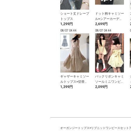
ケーブルポロニ
ポロトップス×プリ
ショート丈ドレープ
ドット柄キャミソー
トップス
ーツミニスカートラ
トップス
ル×シアーカーディ
円
699円
1,299円
2,699円
インニットセットア
ガンアンサンブル
ップ
04:37
08/07 04:37
08/07 04:44
08/07 04:44
亜 シアーア
2Wayレースパフス
ギャザーキャミソー
バックリボンキャミ
リロングワンピ
リーブブラウス
ルトップス×切替ロ
ソールミニワンピー
9円
799円
1,399円
2,099円
ングスカートセット
ス
アップ
オーガンジートップス×リブニットワンピースセット