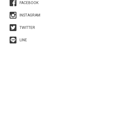
FACEBOOK
INSTAGRAM
TWITTER
LINE
Copyright GRL All Right Reserved.