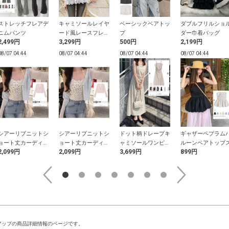
ストレッチフレアデ
キャミソールレイヤ
ベーシックベアトッ
ダブルフリルショ
ニムパンツ
ード風レースフレア
プ
ダー巾着バッグ
2,499円
3,299円
500円
2,199円
トップス
08/07 04:44
08/07 04:44
08/07 04:44
08/07 04:44
シアーリブニットシ
シアーリブニットシ
ドット柄ドレープキ
ギャザーペプラム
ョート丈カーディガ
ョート丈カーディガ
ャミソールワンピー
ルーンベアトップ
2,099円
2,099円
3,699円
899円
ン
ン
ス
アップの商品詳細情報のページです。