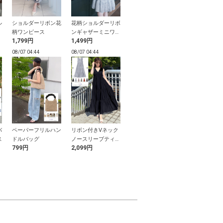
ル
ショルダーリボン花
花柄ショルダーリボ
チェック柄リボンキ
おひなさま 
柄ワンピース
ンギャザーミニワン
ャミミニワンピース
付きパールフ
1,799円
1,499円
599円
1,299円
ピース
ね衿
08/07 04:44
08/07 04:44
08/07 04:44
08/07 04:44
バ
ペーパーフリルハン
リボン付きVネック
カップ付きドレープ
配色フリルリ
ス
ドルバッグ
ノースリーブティア
キャミソール
イードミニワ
799円
2,099円
799円
1,499円
ードワンピース
ス