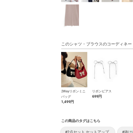
このシャツ・ブラウスのコーディネー
2Wayリボンミニ
リボンピアス
699円
バッグ
1,499円
この商品のタグはこちら
#2点セット セットアップ
#抜け