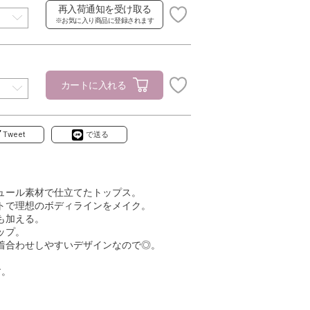
再入荷通知を受け取る
※お気に入り商品に登録されます
カートに入れる
Tweet
で送る
ュール素材で仕立てたトップス。
トで理想のボディラインをメイク。
も加える。
ップ。
着合わせしやすいデザインなので◎。
す。
。