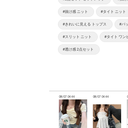
#抜け感 ニット
#タイト ニット
#きれいに見える トップス
#バ
#スリット ニット
#タイト ワン
#透け感 2点セット
04:37
08/07 04:37
08/07 04:44
08/07 04:44