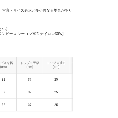
。
、写真・サイズ表示と多少異なる場合があり
さい】
ワンピース:レーヨン70% ナイロン30%】
ップス身幅
ップス身幅
トップス天幅
トップス天幅
トップス袖丈
トップス袖丈
ワンピース着丈
ワンピース着丈
ワンピース身
ワンピース身
(cm)
(cm)
(cm)
(cm)
(cm)
(cm)
(cm)
(cm)
(cm)
(cm)
32
32
37
37
25
25
121
121
35
35
32
32
37
37
25
25
122
122
37
37
32
32
37
37
25
25
123
123
39
39