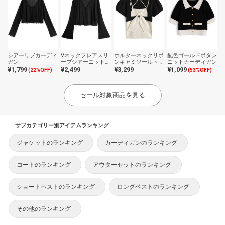
シアーリブカーディ
Vネックフレアスリ
ホルターネックリボ
配色ゴールドボタン
ガン
ーブシアーニットカ
ンキャミソールトッ
ニットカーディガン
ーディガン
プス×ボレロニット
¥1,799
¥2,499
¥3,299
¥1,099
(22%OFF)
(53%OFF)
アンサンブル
セール対象商品を見る
サブカテゴリー別アイテムランキング
ジャケットのランキング
カーディガンのランキング
コートのランキング
アウターセットのランキング
ショートベストのランキング
ロングベストのランキング
その他のランキング