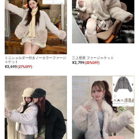
ミニショルダー付きノーカラーファージ
三上悠亜 ファージャケット
ャケット
¥2,799
(23%OFF)
¥3,699
(27%OFF)