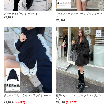
ファーライダースジャケット
2Wayファーボアリバーシブルジャケッ
ト
¥3,999
¥3,799
チュールフリルライントラックジャケッ
襟2Wayドロストスリーブミドル丈ブル
ト
ゾン
¥1,999
¥2,199
(14%OFF)
(41%OFF)