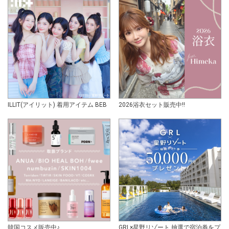
ILLIT(アイリット) 着用アイテム BEB
2026浴衣セット販売中!!
韓国コスメ販売中♪
GRL×星野リゾート 抽選で宿泊券をプ