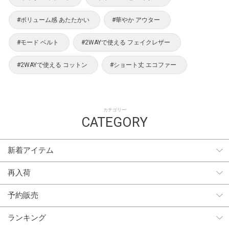
#ボリューム感 あたたかい
#華やか アウター
#モード ベルト
#2WAYで使える フェイクレザー
#2WAYで使える コットン
#ショート丈 エコファー
カテゴリー
CATEGORY
新着アイテム
再入荷
予約販売
ランキング