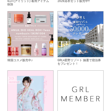
ILLIT(アイリット) 着用アイテム
2026浴衣セット販売中!!
BEB
韓国コスメ販売中♪
GRL×星野リゾート 抽選で宿泊券
をプレゼント！