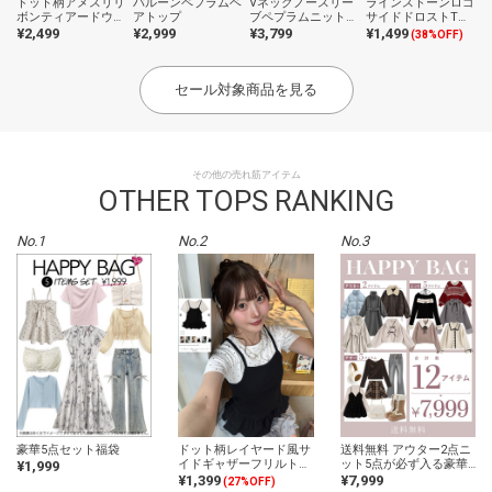
ドット柄アメスリリ
バルーンペプラムベ
Vネックノースリー
ラインストーンロゴ
ボンティアードウェ
アトップ
ブペプラムニットト
サイドドロストTシ
ーブフリルブラウス
ップス
ャツ
¥2,499
¥2,999
¥3,799
¥1,499
(38%OFF)
セール対象商品を見る
その他の売れ筋アイテム
OTHER TOPS RANKING
No.1
No.2
No.3
豪華5点セット福袋
ドット柄レイヤード風サ
送料無料 アウター2点ニ
イドギャザーフリルトッ
ット5点が必ず入る豪華
¥1,999
プス
12点セット2026年福袋
¥1,399
¥7,999
(27%OFF)