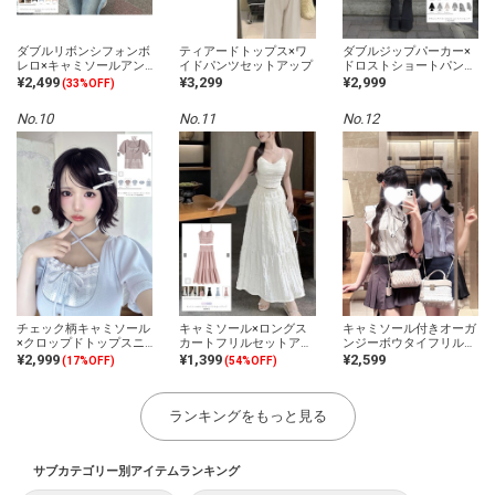
ダブルリボンシフォンボ
ティアードトップス×ワ
ダブルジップパーカー×
レロ×キャミソールアン
イドパンツセットアップ
ドロストショートパンツ
サンブル
セットアップ
¥2,499
¥3,299
¥2,999
(33%OFF)
No.10
No.11
No.12
チェック柄キャミソール
キャミソール×ロングス
キャミソール付きオーガ
×クロップドトップスニ
カートフリルセットアッ
ンジーボウタイフリルブ
ットアンサンブル
プ
ラウス
¥2,999
¥1,399
¥2,599
(17%OFF)
(54%OFF)
ランキングをもっと見る
サブカテゴリー別アイテムランキング