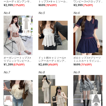
ーカーディガンアンサン
トップス×キャミソール
ワンピース×クロップド
ブル
アンサンブル
トップスニットアンサン
¥2,999
¥699
¥3,999
(17%OFF)
(73%OFF)
(7%OFF)
ブル
No.4
No.5
No.6
オーガンジートップス×
ドット柄キャミソール×
ポロトップス×プリーツ
リブニットワンピースセ
シアーカーディガンアン
ミニスカートラインニッ
ットアップ
サンブル
トセットアップ
¥1,399
¥2,699
¥699
(57%OFF)
(4%OFF)
(71%OFF)
No.7
No.8
No.9