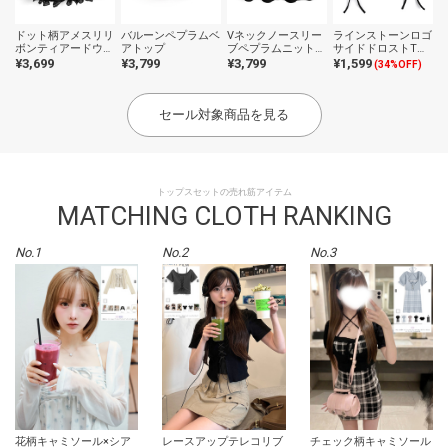
ドット柄アメスリリ
バルーンペプラムベ
Vネックノースリー
ラインストーンロゴ
ボンティアードウェ
アトップ
ブペプラムニットト
サイドドロストTシ
ーブフリルブラウス
ップス
ャツ
¥3,699
¥3,799
¥3,799
¥1,599
(34%OFF)
セール対象商品を見る
トップスセットの売れ筋アイテム
MATCHING CLOTH RANKING
No.1
No.2
No.3
花柄キャミソール×シア
レースアップテレコリブ
チェック柄キャミソール