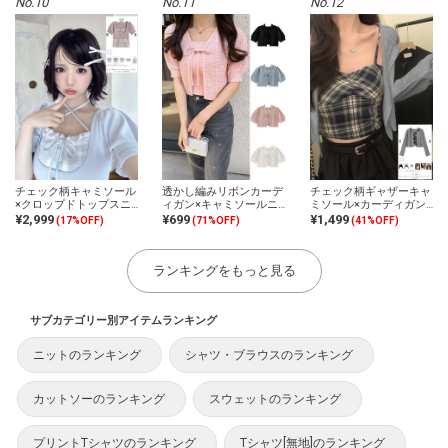
No.10
No.11
No.12
チェック柄キャミソール
透かし編みリボンカーデ
チェック柄ギャザーキャ
×クロップドトップスニ
ィガン×キャミソールニ
ミソール×カーディガン
ットアンサンブル
ットアンサンブル
アンサンブル
¥2,999
¥699
¥1,499
(17%OFF)
(71%OFF)
(41%OFF)
ランキングをもっと見る
サブカテゴリー別アイテムランキング
ニットのランキング
シャツ・ブラウスのランキング
カットソーのランキング
スウェットのランキング
プリントTシャツのランキング
Tシャツ[無地]のランキング