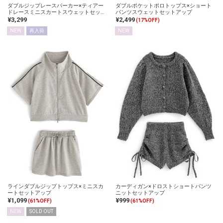
ダブルジップレースパーカー×ティアー
ダブルポケットポロトップス×ショート
ドレースミニスカートスウェットセット
パンツスウェットセットアップ
アップ
¥3,299
¥2,499
(17%OFF)
NEW
再入荷
NEW
ラインダブルジップトップス×ミニスカ
カーディガン×ドロストショートパンツ
ートセットアップ
ニットセットアップ
¥1,099
¥999
(61%OFF)
(61%OFF)
NEW
SOLD OUT