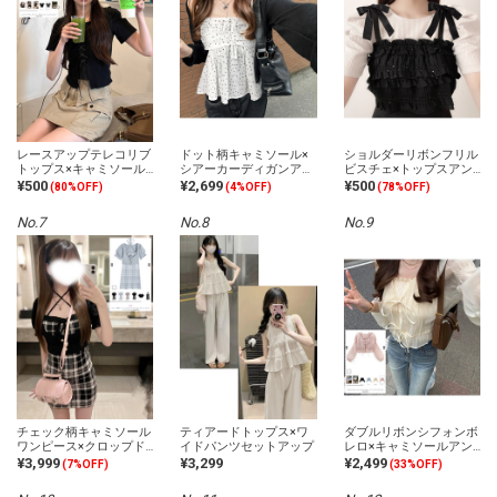
レースアップテレコリブ
ドット柄キャミソール×
ショルダーリボンフリル
トップス×キャミソール
シアーカーディガンアン
ビスチェ×トップスアン
アンサンブル
サンブル
サンブル
¥500
¥2,699
¥500
(80%OFF)
(4%OFF)
(78%OFF)
No.7
No.8
No.9
チェック柄キャミソール
ティアードトップス×ワ
ダブルリボンシフォンボ
ワンピース×クロップド
イドパンツセットアップ
レロ×キャミソールアン
トップスニットアンサン
サンブル
¥3,999
¥3,299
¥2,499
(7%OFF)
(33%OFF)
ブル