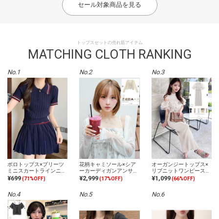
セール対象商品を見る
トップスセットの売れ筋アイテム
MATCHING CLOTH RANKING
No.1
No.2
No.3
ポロトップス×プリーツ
花柄キャミソール×シア
オーガンジートップス×
ミニスカートラインニッ
ーカーディガンアンサン
リブニットワンピースセ
トセットアップ
ブル
ットアップ
¥699
¥2,999
¥1,099
(71%OFF)
(17%OFF)
(66%OFF)
No.4
No.5
No.6