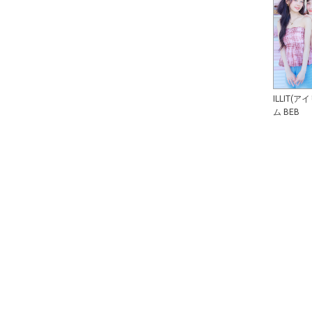
ILLIT(
ム BEB