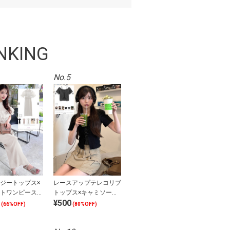
NKING
No.5
ジートップス×
レースアップテレコリブ
トワンピースセ
トップス×キャミソール
¥500
プ
アンサンブル
(66%OFF)
(80%OFF)