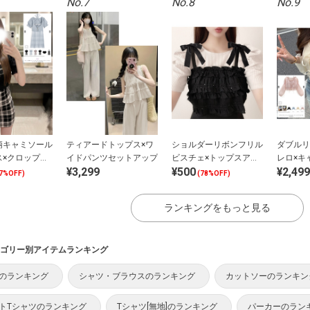
No.7
No.8
No.9
柄キャミソール
ティアードトップス×ワ
ショルダーリボンフリル
ダブルリ
ス×クロップド
イドパンツセットアップ
ビスチェ×トップスアン
レロ×キ
¥3,299
¥500
¥2,499
ニットアンサン
サンブル
サンブル
7%OFF)
(78%OFF)
ランキングをもっと見る
ゴリー別アイテムランキング
のランキング
シャツ・ブラウスのランキング
カットソーのランキン
トTシャツのランキング
Tシャツ[無地]のランキング
パーカーのラン