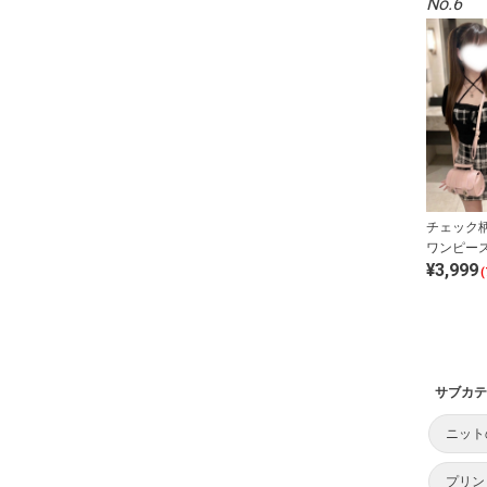
No.6
チェック
ワンピー
¥3,999
トップス
(
ブル
サブカテ
ニット
プリン