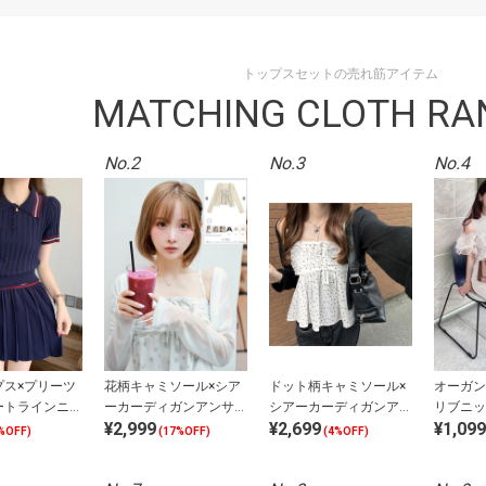
トップスセットの売れ筋アイテム
MATCHING CLOTH RA
No.2
No.3
No.4
プス×プリーツ
花柄キャミソール×シア
ドット柄キャミソール×
オーガン
ートラインニッ
ーカーディガンアンサン
シアーカーディガンアン
リブニッ
¥2,999
¥2,699
¥1,099
アップ
ブル
サンブル
ットアッ
%OFF)
(17%OFF)
(4%OFF)