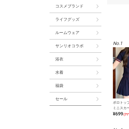
コスメブランド
ライフグッズ
ルームウェア
No.1
サンリオコラボ
浴衣
水着
福袋
セール
ポロトッ
ミニスカ
¥699
トセット
(71