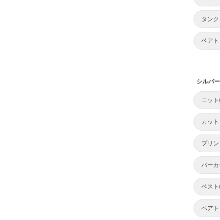
タンク
ベアト
シルバー
ニット
カット
プリン
パーカ
ベスト
ベアト