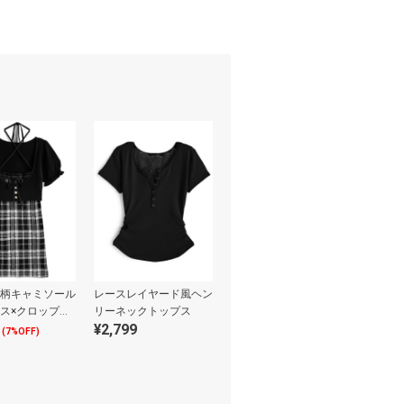
柄キャミソール
レースレイヤード風ヘン
ス×クロップド
リーネックトップス
¥2,799
ニットアンサン
(7%OFF)