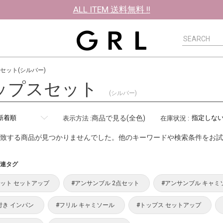
ALL ITEM 送料無料 !!
セット(シルバー)
ップスセット
(シルバー)
商品で見る(全色)
表示方法
:
在庫状況
:
致する商品が見つかりませんでした。他のキーワードや検索条件をお試
連タグ
セット セットアップ
#アンサンブル 2点セット
#アンサンブル キャミ
付き インパン
#フリル キャミソール
#トップス セットアップ