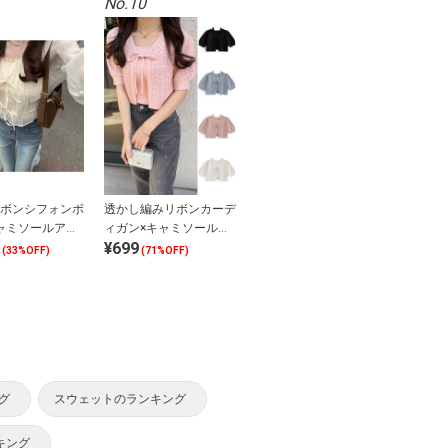
No.10
ボンシフォンボ
透かし編みリボンカーデ
ャミソールアン
ィガン×キャミソールニ
¥699
ットアンサンブル
(33%OFF)
(71%OFF)
グ
スウェットのランキング
キング