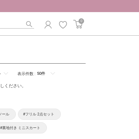
0
表示件数
:
しください。
ソール
#フリル 2点セット
#裏地付き ミニスカート