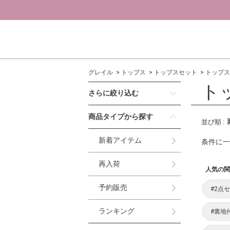
グレイル
トップス
トップスセット
トップス
ト
さらに絞り込む
商品タイプから探す
並び順
:
新着アイテム
条件に一
再入荷
人気の関
予約販売
#2点
ランキング
#裏地