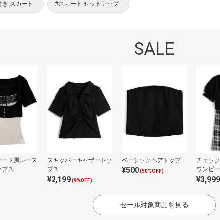
付き スカート
#スカート セットアップ
SALE
ヤード風レース
スキッパーギャザートッ
ベーシックベアトップ
チェック
¥500
ップス
プス
ワンピー
(50%OFF)
¥2,199
¥3,999
トップス
(9%OFF)
ブル
セール対象商品を見る