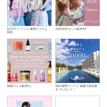
ILLIT(アイリット) 着用アイテム
2026浴衣セット販売中!!
BEB
韓国コスメ販売中♪
GRL×星野リゾート 抽選で宿泊券
をプレゼント！