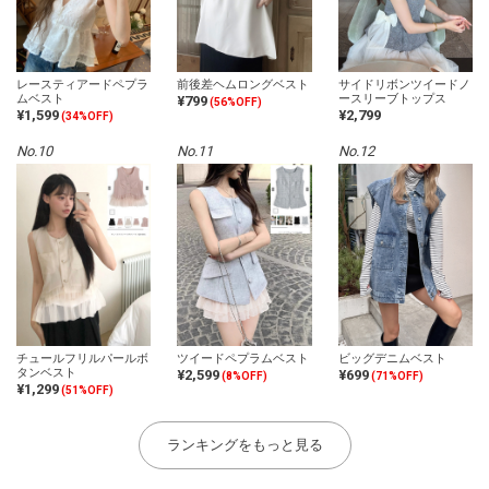
レースティアードペプラ
前後差ヘムロングベスト
サイドリボンツイードノ
ムベスト
ースリーブトップス
¥799
(56%OFF)
¥1,599
¥2,799
(34%OFF)
No.10
No.11
No.12
チュールフリルパールボ
ツイードペプラムベスト
ビッグデニムベスト
タンベスト
¥2,599
¥699
(8%OFF)
(71%OFF)
¥1,299
(51%OFF)
ランキングをもっと見る