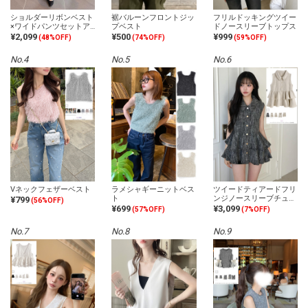
ショルダーリボンベスト
裾バルーンフロントジッ
フリルドッキングツイー
×ワイドパンツセットア
プベスト
ドノースリーブトップス
ップ
¥2,099
¥500
¥999
(48%OFF)
(74%OFF)
(59%OFF)
No.4
No.5
No.6
Vネックフェザーベスト
ラメシャギーニットベス
ツイードティアードフリ
ト
ンジノースリーブチュニ
¥799
(56%OFF)
ック
¥699
¥3,099
(57%OFF)
(7%OFF)
No.7
No.8
No.9