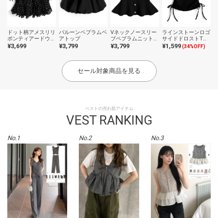
ドット柄アメスリリ
バルーンペプラムベ
Vネックノースリー
ラインストーンロゴ
ボンティアードウェ
アトップ
ブペプラムニットト
サイドドロストTシ
ーブフリルブラウス
ップス
ャツ
¥3,699
¥3,799
¥3,799
¥1,599
(34%OFF)
セール対象商品を見る
ベストの売れ筋アイテム
VEST RANKING
No.1
No.2
No.3