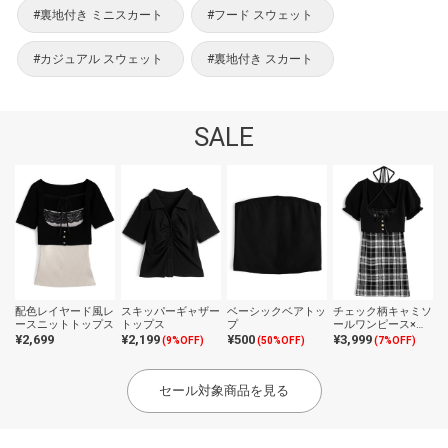
#裏地付き ミニスカート
#フード スウェット
#カジュアル スウェット
#裏地付き スカート
SALE
配色レイヤード風レ
スキッパーギャザー
ベーシックベアトッ
チェック柄キャミソ
ースニットトップス
トップス
プ
ールワンピース×ク
ロップドトップスニ
¥2,699
¥2,199
¥500
¥3,999
(9%OFF)
(50%OFF)
(7%OFF)
ットアンサンブル
セール対象商品を見る