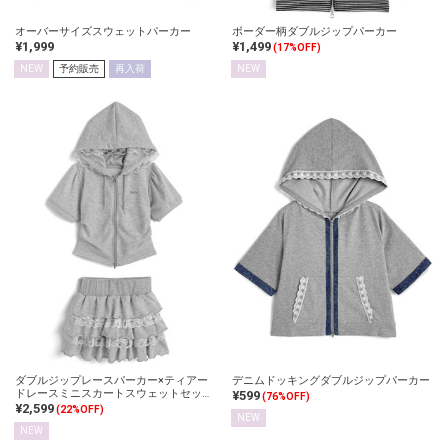
オーバーサイズスウェットパーカー
ボーダー柄ダブルジップパーカー
¥1,999
¥1,499
(17%OFF)
NEW
予約販売
再入荷
NEW
ダブルジップレースパーカー×ティアー
デニムドッキングダブルジップパーカー
ドレースミニスカートスウェットセット
¥599
(76%OFF)
アップ
¥2,599
(22%OFF)
NEW
NEW