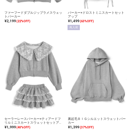
ファーフードダブルジップラメスウェッ
パーカー×ドロストミニスカートセット
トパーカー
アップ
¥2,199
¥1,499
(22%OFF)
(63%OFF)
再入荷
セーラーレースパーカー×ティアードフ
裏起毛ＢＩＧシルエットスウェットパー
リルミニスカートスウェットセットアッ
カー
プ
¥1,999
¥1,399
(40%OFF)
(37%OFF)