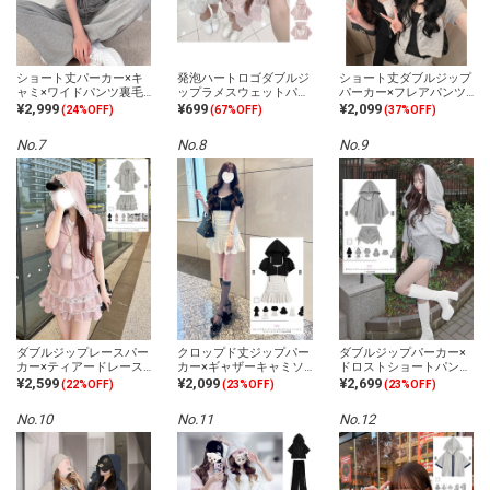
ショート丈パーカー×キ
発泡ハートロゴダブルジ
ショート丈ダブルジップ
ャミ×ワイドパンツ裏毛
ップラメスウェットパー
パーカー×フレアパンツ
セットアップ
カー
スウェットセットアップ
¥2,999
¥699
¥2,099
(24%OFF)
(67%OFF)
(37%OFF)
No.7
No.8
No.9
ダブルジップレースパー
クロップド丈ジップパー
ダブルジップパーカー×
カー×ティアードレース
カー×ギャザーキャミソ
ドロストショートパンツ
ミニスカートスウェット
ールミニワンピースアン
セットアップ
¥2,599
¥2,099
¥2,699
(22%OFF)
(23%OFF)
(23%OFF)
セットアップ
サンブル
No.10
No.11
No.12