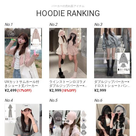
パーカーの売れ筋アイテム
HOODIE RANKING
No.1
No.2
No.3
UVカットサムホール付
ラインストーンロゴラメ
ダブルジップパーカー×
きショート丈パーカー
ダブルジップパーカー×
ドロストショートパンツ
ティアードミニスカート
セットアップ
¥2,499
¥2,999
¥2,999
(17%OFF)
(10%OFF)
セットアップ
No.4
No.5
No.6