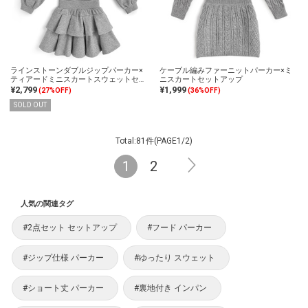
ラインストーンダブルジップパーカー×
ケーブル編みファーニットパーカー×ミ
ティアードミニスカートスウェットセッ
ニスカートセットアップ
トアップ
¥2,799
¥1,999
(27%OFF)
(36%OFF)
SOLD OUT
Total:81件(PAGE1/2)
1
2
人気の関連タグ
#2点セット セットアップ
#フード パーカー
#ジップ仕様 パーカー
#ゆったり スウェット
#ショート丈 パーカー
#裏地付き インパン