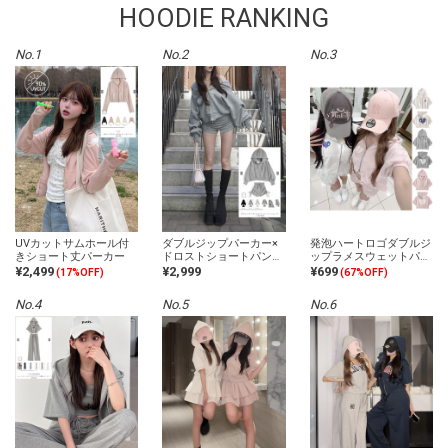
HOODIE RANKING
No.1
No.2
No.3
UVカットサムホール付
ダブルジップパーカー×
発泡ハートロゴダブルジ
きショート丈パーカー
ドロストショートパンツ
ップラメスウェットパー
セットアップ
カー
¥2,499
¥2,999
¥699
(17%OFF)
(67%OFF)
No.4
No.5
No.6