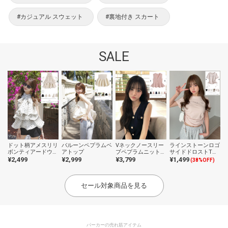
#カジュアル スウェット
#裏地付き スカート
SALE
ドット柄アメスリリ
バルーンペプラムベ
Vネックノースリー
ラインストーンロゴ
ボンティアードウェ
アトップ
ブペプラムニットト
サイドドロストTシ
ーブフリルブラウス
ップス
ャツ
¥2,499
¥2,999
¥3,799
¥1,499
(38%OFF)
セール対象商品を見る
パーカーの売れ筋アイテム