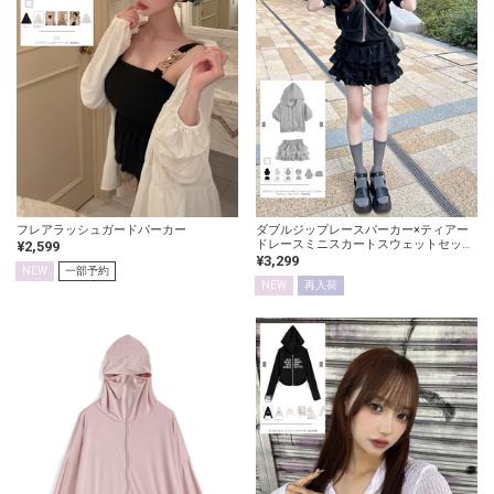
フレアラッシュガードパーカー
ダブルジップレースパーカー×ティアー
ドレースミニスカートスウェットセット
¥2,599
アップ
¥3,299
NEW
一部予約
NEW
再入荷