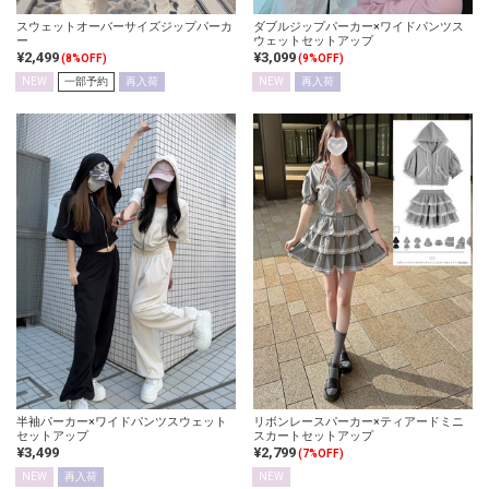
スウェットオーバーサイズジップパーカ
ダブルジップパーカー×ワイドパンツス
ー
ウェットセットアップ
¥2,499
¥3,099
(8%OFF)
(9%OFF)
NEW
一部予約
再入荷
NEW
再入荷
半袖パーカー×ワイドパンツスウェット
リボンレースパーカー×ティアードミニ
セットアップ
スカートセットアップ
¥3,499
¥2,799
(7%OFF)
NEW
再入荷
NEW