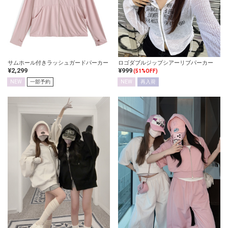
サムホール付きラッシュガードパーカー
ロゴダブルジップシアーリブパーカー
¥2,299
¥999
(51%OFF)
NEW
一部予約
NEW
再入荷