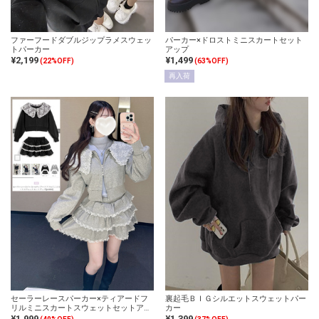
ファーフードダブルジップラメスウェッ
パーカー×ドロストミニスカートセット
トパーカー
アップ
¥2,199
¥1,499
(22%OFF)
(63%OFF)
再入荷
セーラーレースパーカー×ティアードフ
裏起毛ＢＩＧシルエットスウェットパー
リルミニスカートスウェットセットアッ
カー
プ
¥1,999
¥1,399