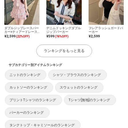
ダブルジップレースパー
デニムドッキングダブル
フレアラッシュガードパ
カー×ティアードレース
ジップパーカー
ーカー
ミニスカートスウェット
¥2,599
¥599
¥2,599
(22%OFF)
(76%OFF)
セットアップ
ランキングをもっと見る
サブカテゴリー別アイテムランキング
ニットのランキング
シャツ・ブラウスのランキング
カットソーのランキング
スウェットのランキング
プリントTシャツのランキング
Tシャツ[無地]のランキング
パーカーのランキング
タンクトップ・キャミソールのランキング