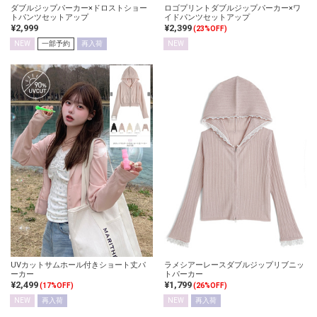
ダブルジップパーカー×ドロストショー
ロゴプリントダブルジップパーカー×ワ
トパンツセットアップ
イドパンツセットアップ
¥2,999
¥2,399
(23%OFF)
NEW
一部予約
再入荷
NEW
UVカットサムホール付きショート丈パ
ラメシアーレースダブルジップリブニッ
ーカー
トパーカー
¥2,499
¥1,799
(17%OFF)
(26%OFF)
NEW
再入荷
NEW
再入荷