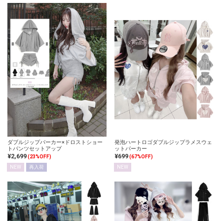
ダブルジップパーカー×ドロストショー
発泡ハートロゴダブルジップラメスウェ
トパンツセットアップ
ットパーカー
¥2,699
¥699
(23%OFF)
(67%OFF)
NEW
再入荷
NEW