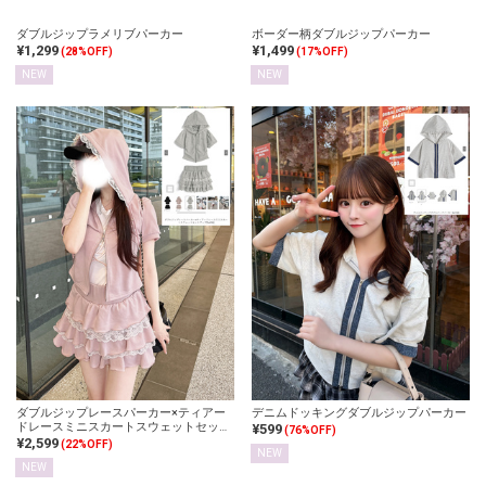
ダブルジップラメリブパーカー
ボーダー柄ダブルジップパーカー
¥1,299
¥1,499
(28%OFF)
(17%OFF)
NEW
NEW
ダブルジップレースパーカー×ティアー
デニムドッキングダブルジップパーカー
ドレースミニスカートスウェットセット
¥599
(76%OFF)
アップ
¥2,599
(22%OFF)
NEW
NEW