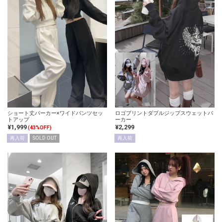
ショート丈パーカー×ワイドパンツセッ
ロゴプリントダブルジップスウェットパ
トアップ
ーカー
¥1,999
¥2,299
(43%OFF)
再入荷
SOLD OUT
再入荷