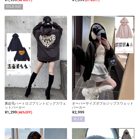
(40%OFF)
(37%OFF)
SOLD OUT
裏起毛ハートロゴプリントビッグスウェ
オーバーサイズダブルジップスウェット
ットパーカー
パーカー
¥1,299
¥2,999
(46%OFF)
再入荷