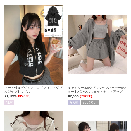
フード付きピグメントロゴプリントダブ
キャミソール×ダブルジップパーカー×シ
ルジップトップス
ョートパンツスウェットセットアップ
¥1,399
¥2,999
(13%OFF)
(7%OFF)
NEW
再入荷
SOLD OUT