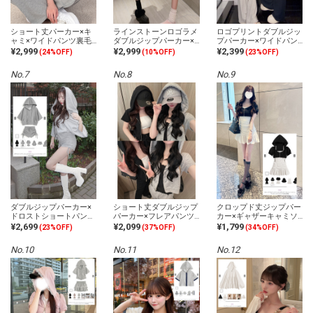
ショート丈パーカー×キ
ラインストーンロゴラメ
ロゴプリントダブルジッ
ャミ×ワイドパンツ裏毛
ダブルジップパーカー×
プパーカー×ワイドパン
セットアップ
ティアードミニスカート
ツセットアップ
¥2,999
¥2,999
¥2,399
(24%OFF)
(10%OFF)
(23%OFF)
セットアップ
No.7
No.8
No.9
ダブルジップパーカー×
ショート丈ダブルジップ
クロップド丈ジップパー
ドロストショートパンツ
パーカー×フレアパンツ
カー×ギャザーキャミソ
セットアップ
スウェットセットアップ
ールミニワンピースアン
¥2,699
¥2,099
¥1,799
(23%OFF)
(37%OFF)
(34%OFF)
サンブル
No.10
No.11
No.12