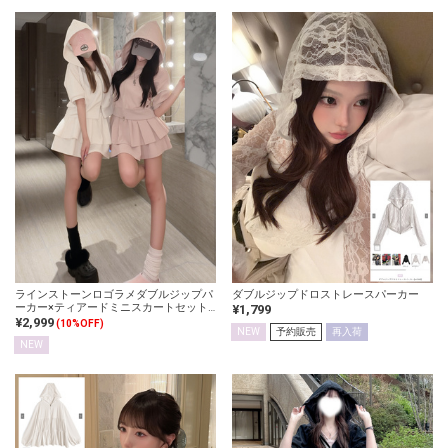
ラインストーンロゴラメダブルジップパ
ダブルジップドロストレースパーカー
ーカー×ティアードミニスカートセット
¥1,799
アップ
¥2,999
(10%OFF)
NEW
予約販売
再入荷
NEW