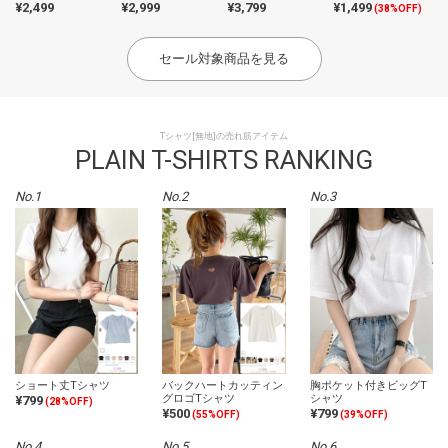
ーブフリルブラウス
ップス
ャツ
¥2,499
¥2,999
¥3,799
¥1,499
(38%OFF)
セール対象商品を見る
Tシャツ[無地]の売れ筋アイテム
PLAIN T-SHIRTS RANKING
No.1
No.2
No.3
ショート丈Tシャツ
バックハートカッティン
胸ポケット付きビッグT
グロゴTシャツ
シャツ
¥799
(28%OFF)
¥500
¥799
(55%OFF)
(39%OFF)
No.4
No.5
No.6