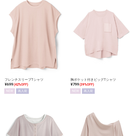
フレンチスリーブTシャツ
胸ポケット付きビッグTシャツ
¥699
¥799
(42%OFF)
(39%OFF)
NEW
再入荷
NEW
再入荷