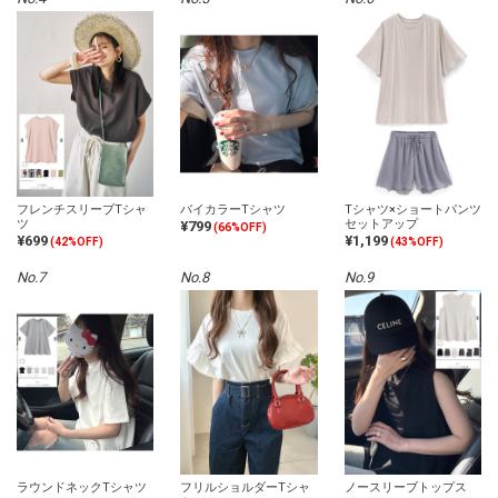
フレンチスリーブTシャ
バイカラーTシャツ
Tシャツ×ショートパンツ
ツ
セットアップ
¥799
(66%OFF)
¥699
¥1,199
(42%OFF)
(43%OFF)
No.7
No.8
No.9
ラウンドネックTシャツ
フリルショルダーTシャ
ノースリーブトップス