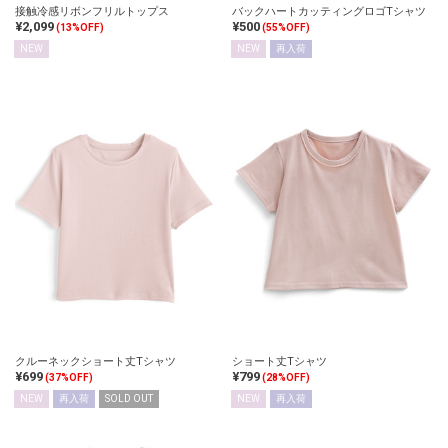
接触冷感リボンフリルトップス
バックハートカッティングロゴTシャツ
¥2,099
¥500
(13%OFF)
(55%OFF)
NEW
NEW
再入荷
クルーネックショート丈Tシャツ
ショート丈Tシャツ
¥699
¥799
(37%OFF)
(28%OFF)
NEW
再入荷
SOLD OUT
NEW
再入荷