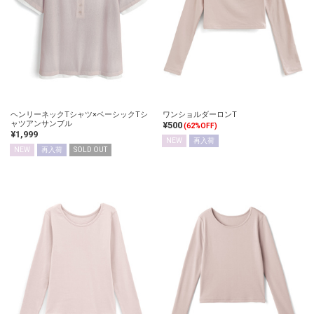
ヘンリーネックTシャツ×ベーシックTシ
ワンショルダーロンT
ャツアンサンブル
¥500
(62%OFF)
¥1,999
NEW
再入荷
NEW
再入荷
SOLD OUT