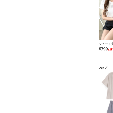
ショート
¥799
(28
No.6