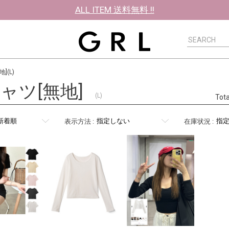
ALL ITEM 送料無料 !!
](L)
ャツ[無地]
(L)
Tot
表示方法
:
在庫状況
: