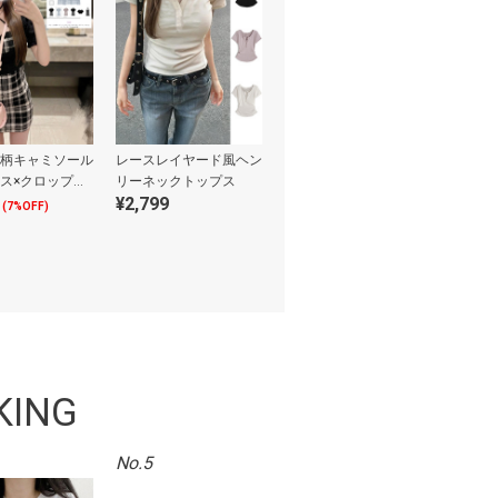
柄キャミソール
レースレイヤード風ヘン
ス×クロップド
リーネックトップス
¥2,799
ニットアンサン
(7%OFF)
KING
No.5