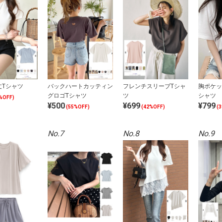
丈Tシャツ
バックハートカッティン
フレンチスリーブTシャ
胸ポケッ
グロゴTシャツ
ツ
シャツ
%OFF)
¥500
¥699
¥799
(55%OFF)
(42%OFF)
(
No.7
No.8
No.9