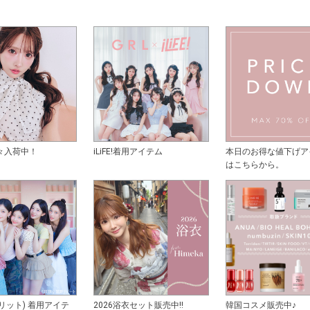
々入荷中！
iLiFE!着用アイテム
本日のお得な値下げア
はこちらから。
アイリット) 着用アイテ
2026浴衣セット販売中!!
韓国コスメ販売中♪