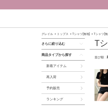
グレイル
トップス
Tシャツ[無地]
Tシャツ[無地
Tシ
さらに絞り込む
商品タイプから探す
並び順
:
新着アイテム
再入荷
予約販売
ランキング