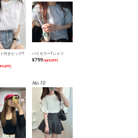
ト付きビッグT
バイカラーTシャツ
¥799
(66%OFF)
39%OFF)
No.10