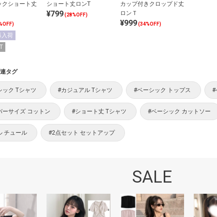
ックショート丈
ショート丈ロンT
カップ付きクロップド丈
¥799
ロンＴ
(28%OFF)
¥999
%OFF)
(34%OFF)
再入荷
T
連タグ
シック Tシャツ
#カジュアル Tシャツ
#ベーシック トップス
バーサイズ コットン
#ショート丈 Tシャツ
#ベーシック カットソー
ル チュール
#2点セット セットアップ
SALE