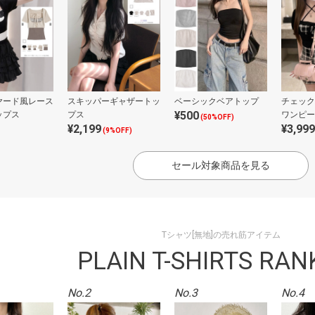
ヤード風レース
スキッパーギャザートッ
ベーシックベアトップ
チェック
¥500
ップス
プス
ワンピー
(50%OFF)
¥2,199
¥3,999
トップス
(9%OFF)
ブル
セール対象商品を見る
Tシャツ[無地]の売れ筋アイテム
PLAIN T-SHIRTS RAN
No.2
No.3
No.4