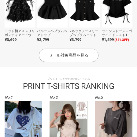
ドット柄アメスリリ
バルーンペプラムベ
Vネックノースリー
ラインストーンロゴ
ボンティアードウェ
アトップ
ブペプラムニットト
サイドドロストTシ
ーブフリルブラウス
ップス
ャツ
¥3,699
¥3,799
¥3,799
¥1,599
(34%OFF)
セール対象商品を見る
プリントTシャツの売れ筋アイテム
PRINT T-SHIRTS RANKING
No.1
No.2
No.3