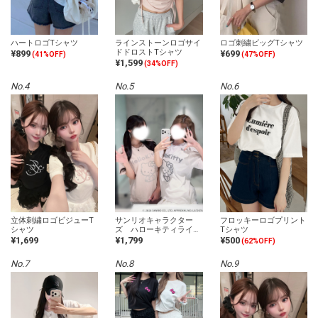
ハートロゴTシャツ
ラインストーンロゴサイ
ロゴ刺繍ビッグTシャツ
ドドロストTシャツ
¥899
¥699
(41%OFF)
(47%OFF)
¥1,599
(34%OFF)
No.4
No.5
No.6
立体刺繍ロゴビジューT
サンリオキャラクター
フロッキーロゴプリント
シャツ
ズ ハローキティライン
Tシャツ
ストーンTシャツ
¥1,699
¥1,799
¥500
(62%OFF)
No.7
No.8
No.9