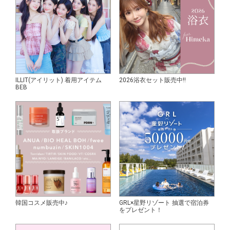
ILLIT(アイリット) 着用アイテム
2026浴衣セット販売中!!
BEB
韓国コスメ販売中♪
GRL×星野リゾート 抽選で宿泊券
をプレゼント！