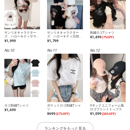
サンリオキャラクター
サンリオキャラクター
刺繍ロゴTシャツ
ズ ハローキティサマー
ズ ハローキティ日焼け
¥1,499
(7%OFF)
ビッグTシャツ
プリントTシャツ
¥1,999
¥1,799
No.10
No.11
No.12
ロゴ刺繍Tシャツ
ポケットロゴ刺繍Tシャ
Vネックユニフォーム風
ツ
ロゴプリントトップス
¥1,499
¥699
¥1,099
(37%OFF)
(36%OFF)
ランキングをもっと見る