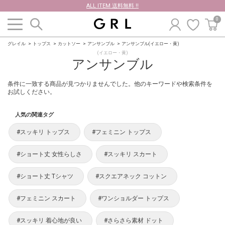
ALL ITEM 送料無料 !!
0
グレイル
トップス
カットソー
アンサンブル
アンサンブル(イエロー・黄)
(イエロー・黄)
アンサンブル
条件に一致する商品が見つかりませんでした。他のキーワードや検索条件を
お試しください。
人気の関連タグ
#スッキリ トップス
#フェミニン トップス
#ショート丈 女性らしさ
#スッキリ スカート
#ショート丈 Tシャツ
#スクエアネック コットン
#フェミニン スカート
#ワンショルダー トップス
#スッキリ 着心地が良い
#さらさら素材 ドット