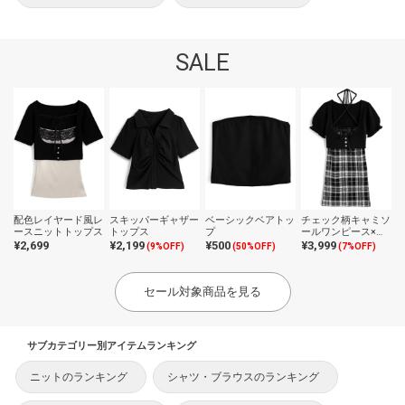
SALE
配色レイヤード風レ
スキッパーギャザー
ベーシックベアトッ
チェック柄キャミソ
ースニットトップス
トップス
プ
ールワンピース×ク
ロップドトップスニ
¥2,699
¥2,199
¥500
¥3,999
(9%OFF)
(50%OFF)
(7%OFF)
ットアンサンブル
セール対象商品を見る
サブカテゴリー別アイテムランキング
ニットのランキング
シャツ・ブラウスのランキング