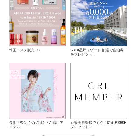
韓国コスメ販売中♪
GRL×星野リゾート 抽選で宿泊券
をプレゼント！
長浜広奈(おひなさま) さん着用ア
新規会員登録ですぐに使える300P
イテム
プレゼント!!