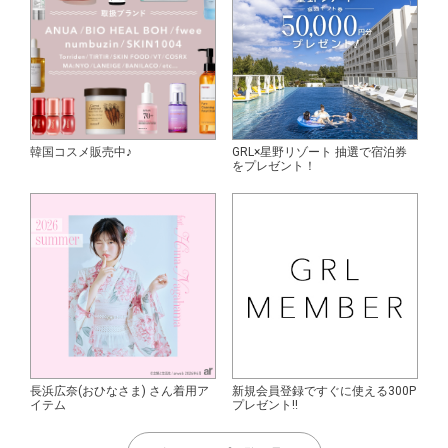
韓国コスメ販売中♪
GRL×星野リゾート 抽選で宿泊券
をプレゼント！
長浜広奈(おひなさま) さん着用ア
新規会員登録ですぐに使える300P
イテム
プレゼント!!