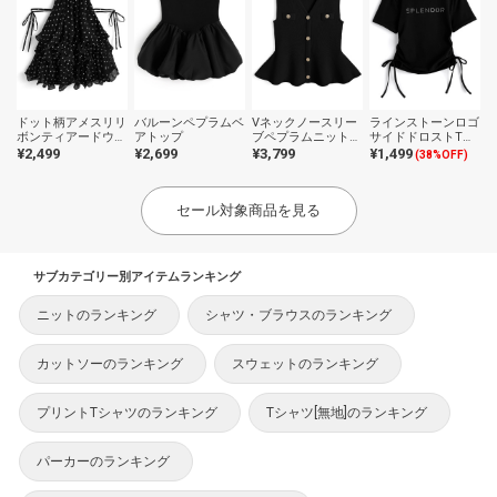
ドット柄アメスリリ
バルーンペプラムベ
Vネックノースリー
ラインストーンロゴ
ボンティアードウェ
アトップ
ブペプラムニットト
サイドドロストTシ
ーブフリルブラウス
ップス
ャツ
¥2,499
¥2,699
¥3,799
¥1,499
(38%OFF)
セール対象商品を見る
サブカテゴリー別アイテムランキング
ニットのランキング
シャツ・ブラウスのランキング
カットソーのランキング
スウェットのランキング
プリントTシャツのランキング
Tシャツ[無地]のランキング
パーカーのランキング