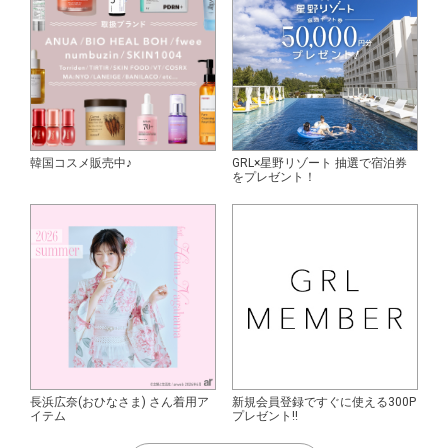
韓国コスメ販売中♪
GRL×星野リゾート 抽選で宿泊券
をプレゼント！
長浜広奈(おひなさま) さん着用ア
新規会員登録ですぐに使える300P
イテム
プレゼント!!