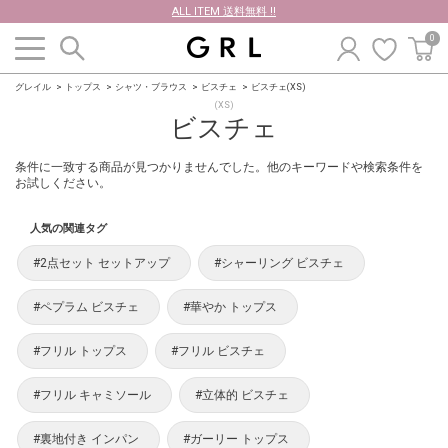
ALL ITEM 送料無料 !!
0
グレイル
トップス
シャツ・ブラウス
ビスチェ
ビスチェ(XS)
(XS)
ビスチェ
条件に一致する商品が見つかりませんでした。他のキーワードや検索条件を
お試しください。
人気の関連タグ
#2点セット セットアップ
#シャーリング ビスチェ
#ペプラム ビスチェ
#華やか トップス
#フリル トップス
#フリル ビスチェ
#フリル キャミソール
#立体的 ビスチェ
#裏地付き インパン
#ガーリー トップス