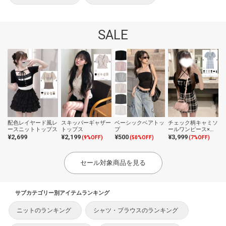
SALE
配色レイヤード風レ
スキッパーギャザー
ベーシックベアトッ
チェック柄キャミソ
ースニットトップス
トップス
プ
ールワンピース×ク
ロップドトップスニ
¥2,699
¥2,199
¥500
¥3,999
(9%OFF)
(50%OFF)
(7%OFF)
ットアンサンブル
セール対象商品を見る
サブカテゴリー別アイテムランキング
ニットのランキング
シャツ・ブラウスのランキング