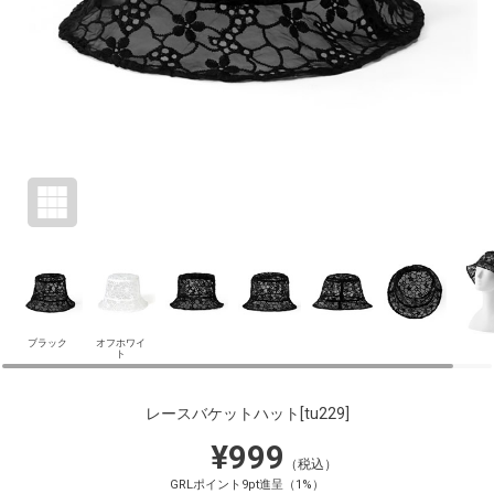
ブラック
オフホワイ
ト
レースバケットハット
[tu229]
¥999
（税込）
GRLポイント9pt進呈（1%）