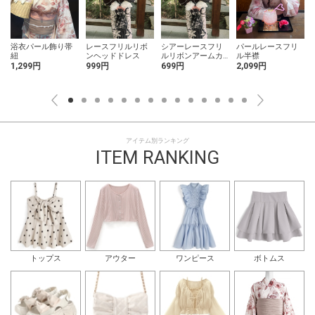
浴衣パール飾り帯
レースフリルリボ
シアーレースフリ
パールレースフリ
ア
紐
ンヘッドドレス
ルリボンアームカ
ル半襟
バー
1,299円
999円
699円
2,099円
アイテム別ランキング
ITEM RANKING
トップス
アウター
ワンピース
ボトムス