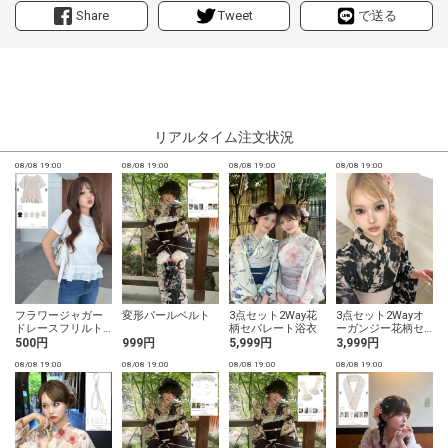
Share
Tweet
で送る
リアルタイム注文状況
08/08 19:00
08/08 19:00
08/08 19:00
08/08 19:00
0
フラワージャガー
変形パールベルト
3点セット2Way花
3点セット2Wayオ
ドレースフリルト
柄セパレート浴衣
ーガンジー花柄セ
ップス
パレート浴衣
500円
999円
5,999円
3,999円
08/08 19:00
08/08 19:00
08/08 19:00
08/08 19:00
0