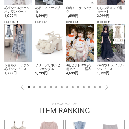
花柄ショルダーリ
花柄モノトーン浴
巾着ミニかごバッ
しじら織メンズ浴
ボンワンピース
衣
グ
衣セット
ロ
1,099円
1,499円
1,699円
2,999円
08/09 08:44
08/09 08:44
08/09 08:44
08/09 08:44
0
ショルダーリボン
プリーツリボンヒ
3点セット2Way花
2Wayクロスフリル
花柄ワンピース
ールサンダル
柄セパレート浴衣
ワンピース
1,799円
2,799円
4,699円
1,099円
アイテム別ランキング
ITEM RANKING