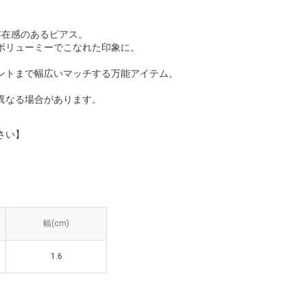
存在感のあるピアス。
ボリューミーでこなれた印象に。
。
ントまで幅広いマッチする万能アイテム。
異なる場合があります。
さい】
幅(cm)
幅(cm)
1.6
1.6