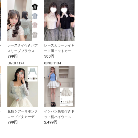
シ
レースタイ付きパフ
レースカラーレイヤ
レースレイヤード風
レースリボン
ッ
スリーブブラウス
ード風ニットカーデ
リボンカーディガン
ボタントップ
799円
500円
1,999円
799円
ィガン
08/08 11:44
08/08 11:44
08/08 11:44
08/08 11:44
ト
花柄シアーリボンク
インパン裏地付きド
配色ツイストパール
ブリーチ加工
ロップド丈カーディ
ット柄ハイウエスト
ボール飾り帯紐
パンツ
799円
2,499円
500円
1,699円
ガン
ダブルフレアスカー
ト