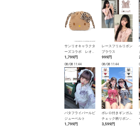
トボタンニット
2Wayチャーム付き
サンリオキャラクタ
レースフリルリボン
ディガン
モノグラムバッグ
ーズコラボ レオパ
ブラウス
円
2,499円
1,799円
999円
ード柄日焼けハロー
キティフェイス巾着
11:38
08/08 11:38
08/08 11:44
08/08 11:44
ールリボンビキ
2Wayカシュクール
バタフライパールビ
ボレロ付きギンガム
着
サイドギャザートッ
ジューベルト
チェック柄リボンデ
9円
1,499円
1,799円
3,599円
プス
ザインビキニ水着