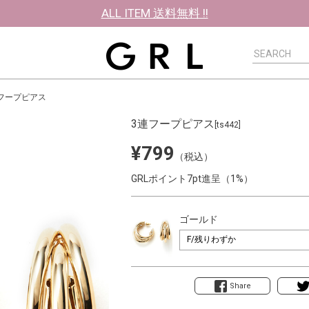
ALL ITEM 送料無料 !!
フープピアス
3連フープピアス
[ts442]
¥799
（税込）
GRLポイント7pt進呈（1%）
ゴールド
Share