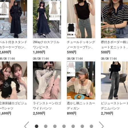
ベルト付きスタンド
2Wayクロスフリル
チュールドッキング
襟付きボーダー柄
カラーケープロング
ワンピース
ノースリーブTシャ
ョート丈ニットト
2,699円
1,099円
599円
500円
コート
ツ
プス
08/08 11:44
08/08 11:44
08/08 11:44
08/08 11:44
立体刺繍ロゴビジュ
ラインストーンロゴ
透かし柄ニットカー
ビジューストレー
ーTシャツ
ワイドパンツ
ディガン
デニムパンツ
1,699円
2,599円
899円
2,799円