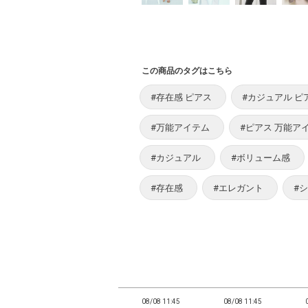
この商品のタグはこちら
#存在感 ピアス
#カジュアル ピ
#万能アイテム
#ピアス 万能ア
#カジュアル
#ボリューム感
#存在感
#エレガント
#
11:41
08/08 11:41
08/08 11:45
08/08 11:45