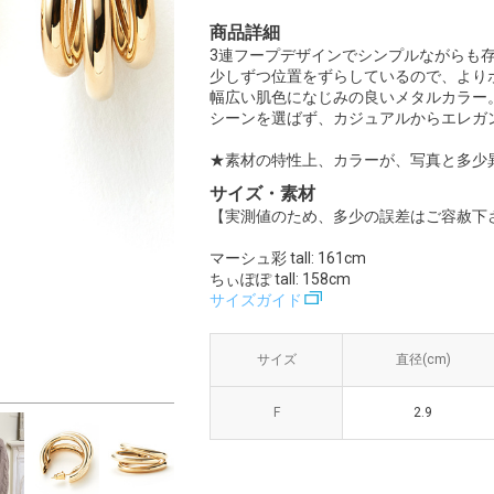
商品詳細
3連フープデザインでシンプルながらも
少しずつ位置をずらしているので、より
幅広い肌色になじみの良いメタルカラー
シーンを選ばず、カジュアルからエレガ
★素材の特性上、カラーが、写真と多少
サイズ・素材
【実測値のため、多少の誤差はご容赦下
マーシュ彩 tall: 161cm
ちぃぽぽ tall: 158cm
サイズガイド
サイズ
サイズ
直径(cm)
直径(cm)
F
F
2.9
2.9