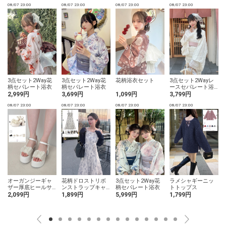
08/07 23:00
08/07 23:00
08/07 23:00
08/07 23:00
0
3点セット2Way花
3点セット2Way花
花柄浴衣セット
3点セット2Wayレ
柄セパレート浴衣
柄セパレート浴衣
ースセパレート浴
衣
2,999円
3,699円
1,099円
3,799円
08/07 23:00
08/07 23:00
08/07 23:00
08/07 23:00
0
オーガンジーギャ
花柄ドロストリボ
3点セット2Way花
ラメシャギーニッ
ザー厚底ヒールサ
ンストラップキャ
柄セパレート浴衣
トトップス
ンダル
ミワンピース
2,099円
1,899円
5,999円
1,799円