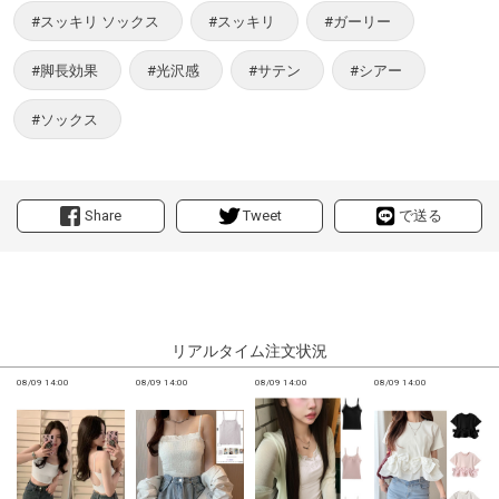
#スッキリ ソックス
#スッキリ
#ガーリー
#脚長効果
#光沢感
#サテン
#シアー
#ソックス
Share
Tweet
で送る
リアルタイム注文状況
08/09 14:00
08/09 14:00
08/09 14:00
08/09 14:00
0