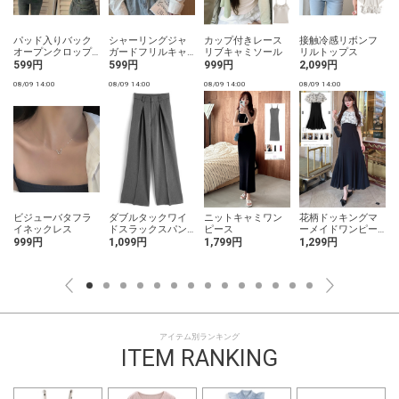
パッド入りバック
シャーリングジャ
カップ付きレース
接触冷感リボンフ
オープンクロップ
ガードフリルキャ
リブキャミソール
リルトップス
ド丈キャミソール
ミソール
599円
599円
999円
2,099円
08/09 14:00
08/09 14:00
08/09 14:00
08/09 14:00
0
ビジューバタフラ
ダブルタックワイ
ニットキャミワン
花柄ドッキングマ
イネックレス
ドスラックスパン
ピース
ーメイドワンピー
ツ
ス
999円
1,099円
1,799円
1,299円
アイテム別ランキング
ITEM RANKING