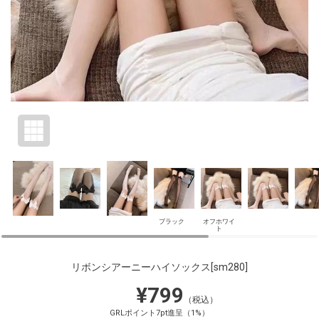
ブラック
オフホワイ
ト
リボンシアーニーハイソックス
[sm280]
¥799
（税込）
GRLポイント7pt進呈（1%）