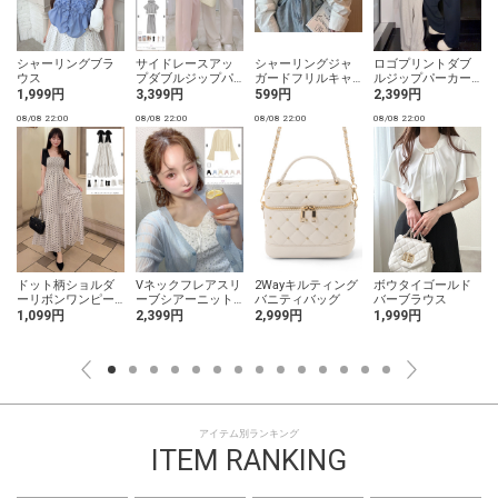
シャーリングブラ
サイドレースアッ
シャーリングジャ
ロゴプリントダブ
ウス
プダブルジップパ
ガードフリルキャ
ルジップパーカー×
ーカー×ワイドパン
ミソール
ワイドパンツセッ
1,999円
3,399円
599円
2,399円
ツセットアップ
トアップ
08/08 22:00
08/08 22:00
08/08 22:00
08/08 22:00
0
シ
ドット柄ショルダ
Vネックフレアスリ
2Wayキルティング
ボウタイゴールド
ーリボンワンピー
ーブシアーニット
バニティバッグ
バーブラウス
ス
カーディガン
1,099円
2,399円
2,999円
1,999円
アイテム別ランキング
ITEM RANKING