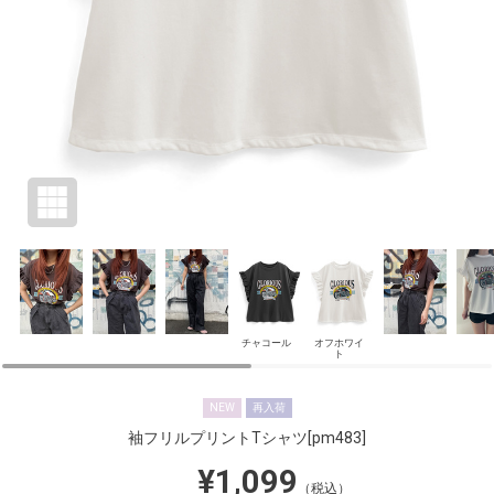
チャコール
オフホワイ
ト
NEW
再入荷
袖フリルプリントTシャツ
[pm483]
¥1,099
（税込）