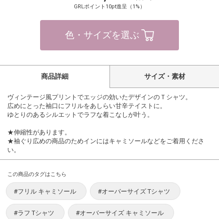
GRLポイント10pt進呈（1%）
色・サイズを選ぶ
商品詳細
サイズ・素材
ヴィンテージ風プリントでエッジの効いたデザインのＴシャツ。
広めにとった袖口にフリルをあしらい甘辛テイストに。
ゆとりのあるシルエットでラフな着こなしが叶う。
★伸縮性があります。
★袖ぐり広めの商品のためインにはキャミソールなどをご着用くださ
い。
この商品のタグはこちら
#フリル キャミソール
#オーバーサイズ Tシャツ
#ラフ Tシャツ
#オーバーサイズ キャミソール