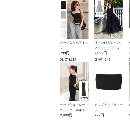
スアップレイヤ
リボンホルターネッ
カップ入りベアトッ
リボン付きVネック
風リブトップス
クレイヤード風トッ
プ
ノースリーブティア
円
999円
799円
2,099円
プス
ードワンピース
12:39
08/07 12:39
08/07 12:45
08/07 12:45
ザーペプラムバ
ILLIT アイリット
カップ付きドレープ
カップ入りブラトッ
ンベアトップス
BEB チェック柄リ
カシュクールキャミ
プ
円
500円
2,899円
799円
ボンフリルベアトッ
ソールワンピース
プ