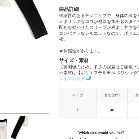
商品詳細
伸縮性のあるテレコリブで、身体の線を
メタリックなロゴが視線を集めるスタイ
配色を効かせたスリーブが程よく甘さを
コンパクトなシルエットなので、ボトム
枚。
★伸縮性があります。
サイズ・素材
【実測値のため、多少の誤差はご容赦下
☆素材は【ポリエステル96% ポリウレタ
サイズガイド
サイズ
サイズ
着丈(cm)
着丈(cm)
身
身
F
F
40
40