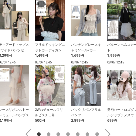
ティアードトップス
フリルドッキングニ
パンチングレースキ
バルーンヘムスカ
×ワイドパンツセッ
ットカーディガン
ャミソール×カーデ
ト
3,299円
1,499円
1,699円
1,999円
トアップ
ィガンアンサンブル
08/07 12:45
08/07 12:45
08/07 12:45
08/07 12:45
レースリボンストー
2Wayチュールフリ
バックリボンフリル
発泡ハートロゴダ
ンミュールパンプス
ルビスチェ帯
パンツ
ルジップラメスウ
2,199円
500円
2,899円
699円
ットパーカー