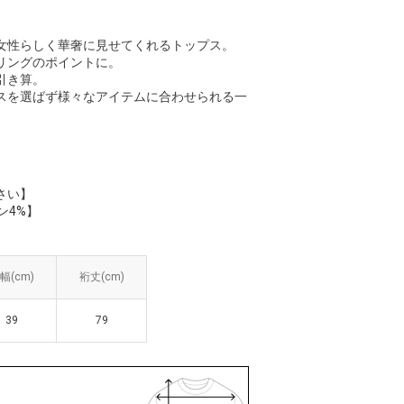
女性らしく華奢に見せてくれるトップス。
リングのポイントに。
引き算。
スを選ばず様々なアイテムに合わせられる一
さい】
ン4%】
幅(cm)
幅(cm)
裄丈(cm)
裄丈(cm)
39
39
79
79