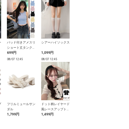
ー
パッド付きアメスリ
シアーハイソックス
UVカットクルーネ
ドット柄リボ
ショート丈タンクト
ックカーディガン
インキャミソ
699円
1,099円
1,999円
3,999円
ップ
ップス
08/07 12:45
08/07 12:45
08/07 12:45
08/07 12:45
ブ
フリルミュールサン
ドット柄レイヤード
パールリボンピアス
キャミソール
ェ
ダル
風レースアップトッ
ェ×ワイドパ
1,799円
1,499円
999円
1,999円
プス
ットアップ