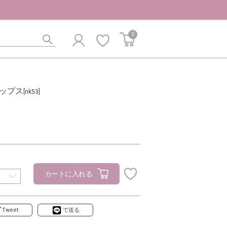
0
ップス
[nk53]
カートに入れる
Tweet
で送る