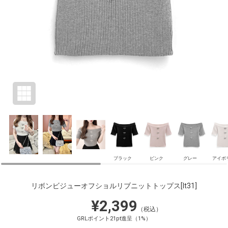
ブラック
ピンク
グレー
アイボ
リボンビジューオフショルリブニットトップス
[lt31]
¥2,399
（税込）
GRLポイント21pt進呈（1%）