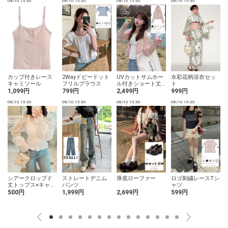
08/10 15:30
08/10 15:30
08/10 15:30
08/10 15:30
0
カップ付きレース
2Wayドビードット
UVカットサムホー
水彩花柄浴衣セッ
キャミソール
フリルブラウス
ル付きショート丈
ト
パーカー
1,099円
799円
2,499円
999円
08/10 15:30
08/10 15:30
08/10 15:30
08/10 15:30
0
シアークロップド
ストレートデニム
厚底ローファー
ロゴ刺繍レースTシ
丈トップス×キャミ
パンツ
ャツ
ソールアンサンブ
500円
1,999円
2,699円
599円
ル