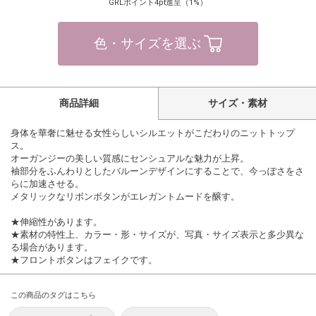
GRLポイント4pt進呈（1%）
色・サイズを選ぶ
商品詳細
サイズ・素材
身体を華奢に魅せる女性らしいシルエットがこだわりのニットトップ
ス。
オーガンジーの美しい質感にセンシュアルな魅力が上昇。
袖部分をふんわりとしたバルーンデザインにすることで、今っぽさをさ
らに加速させる。
メタリックなリボンボタンがエレガントムードを醸す。
★伸縮性があります。
★素材の特性上、カラー・形・サイズが、写真・サイズ表示と多少異な
る場合があります。
★フロントボタンはフェイクです。
この商品のタグはこちら