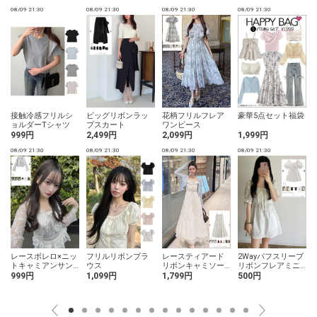
08/09 21:30
08/09 21:30
08/09 21:30
08/09 21:30
0
ビッグリボンラッ
花柄フリルフレア
豪華5点セット福袋
接触冷感フリルシ
プスカート
ワンピース
ョルダーTシャツ
2,499円
2,099円
1,999円
999円
0
08/09 21:30
08/09 21:30
08/09 21:30
08/09 21:30
レースボレロ×ニッ
フリルリボンブラ
レースティアード
2Wayパフスリーブ
トキャミアンサン
ウス
リボンキャミソー
リボンフレアミニ
ブル
ルワンピース
ワンピース
999円
1,099円
1,799円
500円