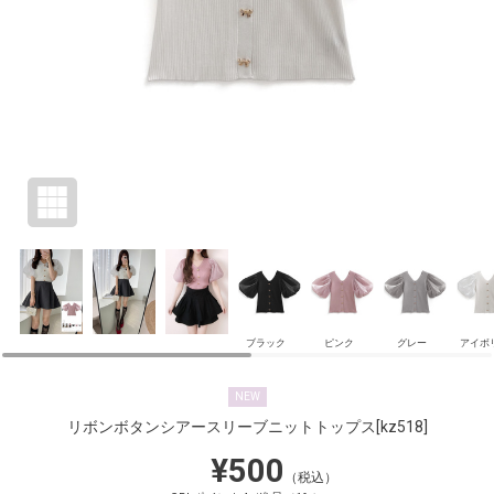
ブラック
ピンク
グレー
アイボ
NEW
リボンボタンシアースリーブニットトップス
[kz518]
¥500
（税込）