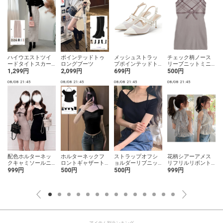
ハイウエストツイ
ポインテッドトゥ
メッシュストラッ
チェック柄ノース
ードタイトスカー
ロングブーツ
プポインテッドト
リーブニットミニ
ト
ゥパンプス
ワンピース
1,299円
2,099円
699円
500円
08/08 21:45
08/08 21:45
08/08 21:45
08/08 21:45
0
配色ホルターネッ
ホルターネックフ
ストラップオフシ
花柄シアーアメス
クキャミソールニ
ロントギャザート
ョルダーリブニッ
リフリルリボント
ットミニワンピー
ップス
トトップス
ップス
999円
500円
500円
999円
ス