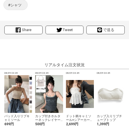
#シャツ
Share
Tweet
で送る
リアルタイム注文状況
08/09 03:45
08/09 03:45
08/09 03:45
08/09 03:45
0
パッド入りリブキ
カップ付きホルタ
ドット柄キャミソ
カップ入りリブチ
ャミソール
ーネックレイヤー
ール×シアーカーデ
ューブトップ
ド風キャミソール
ィガンアンサンブ
699円
500円
2,699円
1,399円
ル