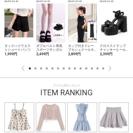
08/09 03:45
08/09 03:45
08/09 03:45
08/09 03:45
0
タックハイウエス
ダブルベルト厚底
カップ付きドレー
クロスストラップ
トショートパンツ
スポーツサンダル
プカシュクールキ
チャンキーヒール
ャミソールワンピ
厚底サンダル
1,999円
2,499円
2,899円
2,399円
ース
アイテム別ランキング
ITEM RANKING