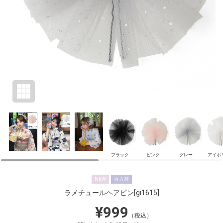
ブラック
ピンク
グレー
アイボ
NEW
再入荷
ラメチュールヘアピン
[gi1615]
¥999
（税込）