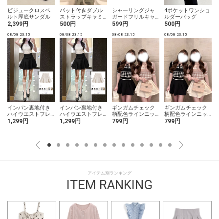
ビジュークロスベ
パット付きダブル
シャーリングジャ
4ポケットワンショ
ルト厚底サンダル
ストラップキャミ
ガードフリルキャ
ルダーバッグ
ソール
ミソール
2,399円
500円
599円
500円
08/08 23:15
08/08 23:15
08/08 23:15
08/08 23:15
0
リ
インパン裏地付き
インパン裏地付き
ギンガムチェック
ギンガムチェック
ハイウエストフレ
ハイウエストフレ
柄配色ラインニッ
柄配色ラインニッ
アミニスカート
アミニスカート
トトップス
トトップス
1,299円
1,299円
799円
799円
アイテム別ランキング
ITEM RANKING