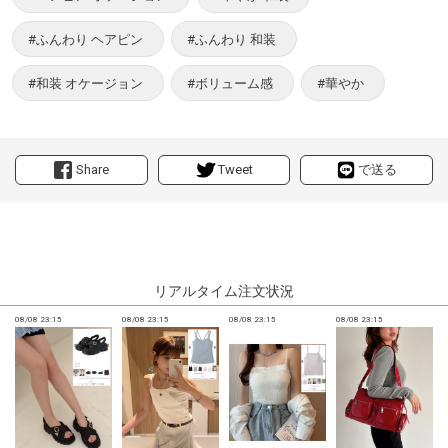
#ふんわり ヘアピン
#ふんわり 和装
#和装 オケージョン
#ボリューム感
#華やか
Share
Tweet
で送る
リアルタイム注文状況
08/08 23:15
08/08 23:15
08/08 23:15
08/08 23:15
0