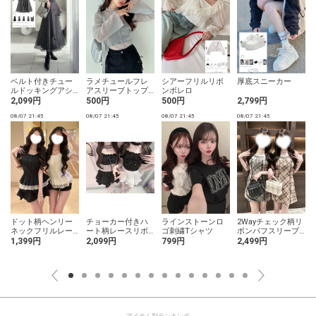
ベルト付きチュー
ラメチュールフレ
シアーフリルリボ
厚底スニーカー
ルドッキングアシ
アスリーブトップ
ンボレロ
ンメトリーワンピ
ス
2,099円
500円
500円
2,799円
ース
08/07 21:45
08/07 21:45
08/07 21:45
08/07 21:45
0
ドット柄ヘンリー
チョーカー付きハ
ラインストーンロ
2Wayチェック柄リ
ネックフリルレー
ート柄レースリボ
ゴ刺繍Tシャツ
ボンパフスリーブ
ストップス
ンレイヤード風ニ
ミニワンピース
1,399円
2,099円
799円
2,499円
ットトップス