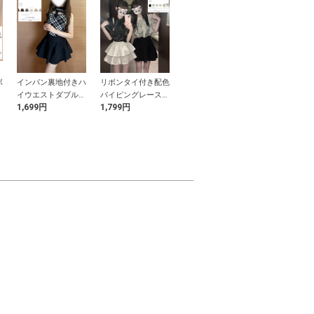
ボ
インパン裏地付きハ
リボンタイ付き配色
ドット柄チュールド
ドット柄バル
ッ
イウエストダブルフ
パイピングレースフ
ッキングバルーンノ
プラムトップ
1,699円
1,799円
2,099円
699円
レアスカート
リルブラウス
ースリーブトップス