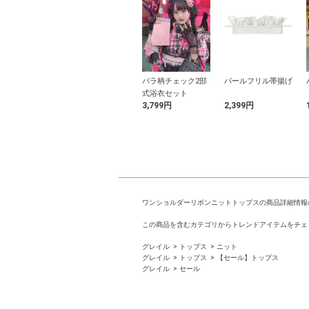
yシアーペプラ
センタープレススト
バラ柄チェック2部
パールフリル帯揚げ
ラウス
レートパンツ
式浴衣セット
9円
1,799円
3,799円
2,399円
ワンショルダーリボンニットトップスの商品詳細情報
この商品を含むカテゴリからトレンドアイテムをチェ
グレイル
トップス
ニット
グレイル
トップス
【セール】トップス
グレイル
セール