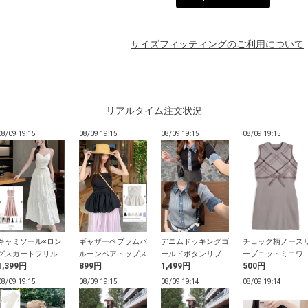
サイズフィッティングのご利用について
リアルタイム注文状況
08/09 19:15
08/09 19:15
08/09 19:15
08/09 19:15
キャミソール×ロン
ギャザーペプラムバ
デニムドッキングゴ
チェック柄ノース
グスカートフリルセ
ルーンベアトップス
ールドボタンリブニ
ーブニットミニワ
1,399円
899円
1,499円
500円
ットアップ
ットトップス
ピース
08/09 19:15
08/09 19:15
08/09 19:14
08/09 19:14