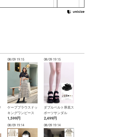
08/09 19:15
08/09 19:15
08/09 19:14
08/09 19:14
リ
ケープブラウスドッ
ダブルベルト厚底ス
ドット柄ドッキング
サンリオキャ
ン
キングワンピース
ポーツサンダル
ティアードミニワン
ーズ ハロー
1,599円
2,499円
999円
2,500円
ピース
レオパード柄
バッグ
08/09 19:14
08/09 19:14
08/09 19:14
08/09 19:14