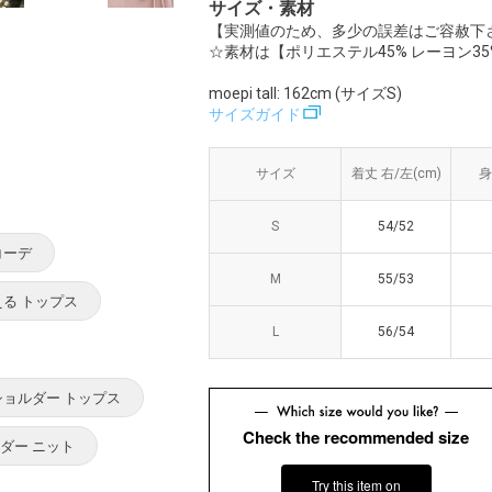
サイズ・素材
【実測値のため、多少の誤差はご容赦下
☆素材は【ポリエステル45% レーヨン35
moepi tall: 162cm (サイズS)
サイズガイド
サイズ
サイズ
着丈 右/左(cm)
着丈 右/左(cm)
身
身
S
S
54/52
54/52
コーデ
M
M
55/53
55/53
る トップス
L
L
56/54
56/54
ショルダー トップス
Check the recommended size
ダー ニット
Try this item on