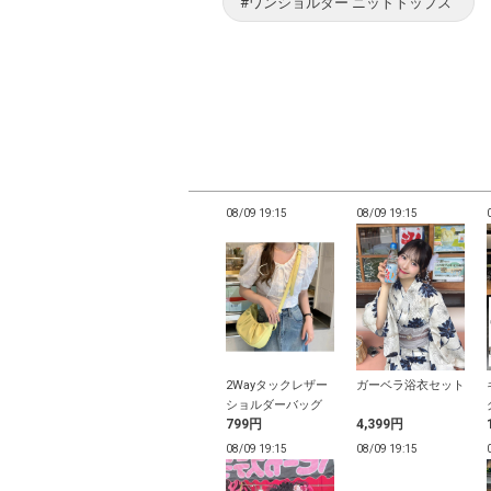
#ワンショルダー ニットトップス
19:12
08/09 19:10
08/09 19:15
08/09 19:15
ールフリルショ
パフスリーブドロス
2Wayタックレザー
ガーベラ浴衣セット
ーリボンビキニ
トリボンスカートビ
ショルダーバッグ
9円
2,599円
799円
4,399円
キニ水着
19:08
08/09 19:08
08/09 19:15
08/09 19:15