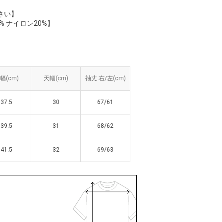
さい】
% ナイロン20%】
幅(cm)
幅(cm)
天幅(cm)
天幅(cm)
袖丈 右/左(cm)
袖丈 右/左(cm)
37.5
37.5
30
30
67/61
67/61
39.5
39.5
31
31
68/62
68/62
41.5
41.5
32
32
69/63
69/63