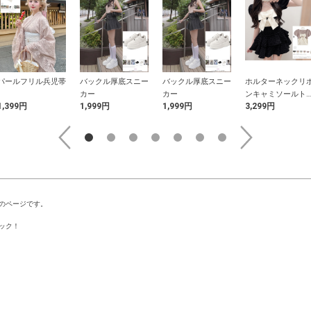
パールフリル兵児帯
バックル厚底スニー
バックル厚底スニー
ホルターネックリ
カー
カー
ンキャミソールト
1,399円
1,999円
1,999円
3,299円
プス×ボレロニット
アンサンブル
のページです。
ック！