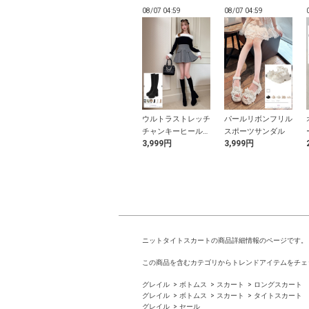
04:48
08/07 04:48
08/07 04:59
08/07 04:59
タイ付きパフス
ILLIT アイリット
ウルトラストレッチ
パールリボンフリル
ブブラウス
BEB ドット柄ネッ
チャンキーヒールロ
スポーツサンダル
9円
500円
3,999円
3,999円
クリボントップス
ングブーツ
ニットタイトスカートの商品詳細情報のページです。
この商品を含むカテゴリからトレンドアイテムをチェ
グレイル
ボトムス
スカート
ロングスカート
グレイル
ボトムス
スカート
タイトスカート
グレイル
セール