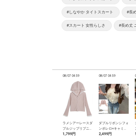
#しなやか タイトスカート
#長
#スカート 女性らしさ
#長め丈
04:52
08/07 04:52
08/07 04:59
08/07 04:59
パン裏地付きア
レースソックス
ラメシアーレースダ
ダブルリボンシフォ
メトリーミニス
ブルジップリブニッ
ンボレロ×キャミソ
9円
699円
1,799円
2,499円
ト
トパーカー
ールアンサンブル