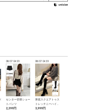
08/07 04:59
08/07 04:59
08/07 04:58
08/07 04:58
バ
センター切替ショー
厚底スクエアトゥス
フラワーデザインキ
花柄レースフ
フ
トパンツ
トレッチニーハイブ
ャミソールトップス
ィアード帯飾
2,399円
3,999円
2,799円
1,299円
ーツ