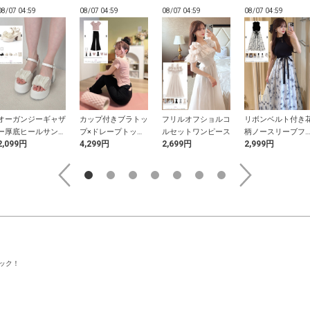
08/07 04:59
08/07 04:59
08/07 04:59
08/07 04:59
オーガンジーギャザ
カップ付きブラトッ
フリルオフショルコ
リボンベルト付き
ー厚底ヒールサンダ
プ×ドレープトップ
ルセットワンピース
柄ノースリーブフ
2,099円
4,299円
2,699円
2,999円
ル
ス×バックリボンフ
アワンピース
リルフレアパンツセ
ットアップ
ック！