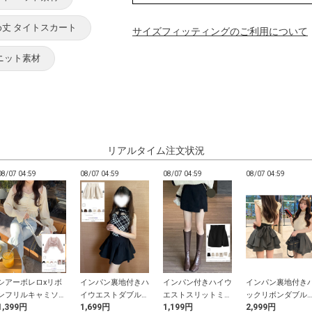
め丈 タイトスカート
サイズフィッティングのご利用について
 ニット素材
リアルタイム注文状況
08/07 04:59
08/07 04:59
08/07 04:59
08/07 04:59
シアーボレロxリボ
インパン裏地付きハ
インパン付きハイウ
インパン裏地付き
ンフリルキャミソー
イウエストダブルフ
エストスリットミニ
ックリボンダブル
1,399円
1,699円
1,199円
2,999円
ルアンサンブル
レアスカート
スカート
レアミニスカート