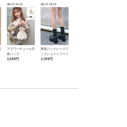
08/07 04:59
08/07 04:59
08/07 04:58
08/07 04:58
花
フラワーチュール巾
厚底バックレースア
ボーダー柄オーバー
配色ケーブル
レ
着バッグ
ップショートブーツ
ショルダーニットト
ットトップス
2,699円
2,399円
799円
500円
ップス