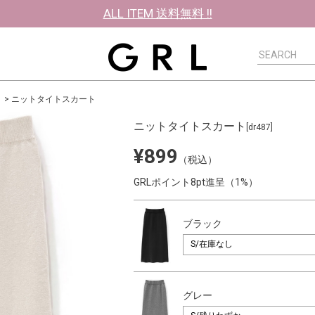
ALL ITEM 送料無料 !!
ニットタイトスカート
ニットタイトスカート
[dr487]
¥899
（税込）
GRLポイント8pt進呈（1%）
ブラック
グレー