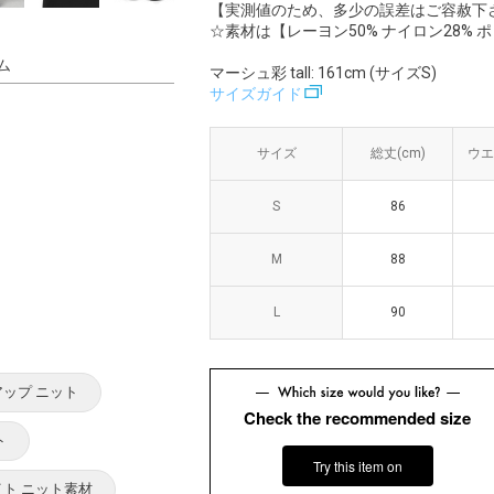
【実測値のため、多少の誤差はご容赦下
☆素材は【レーヨン50% ナイロン28% 
ム
マーシュ彩 tall: 161cm (サイズS)
サイズガイド
サイズ
サイズ
総丈(cm)
総丈(cm)
ウエ
ウエ
S
S
86
86
M
M
88
88
L
L
90
90
アップ ニット
Check the recommended size
ト
Try this item on
イト ニット素材