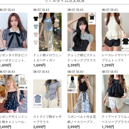
リアルタイム注文状況
08/07 05:43
08/07 05:43
08/07 05:43
08/07 05:43
リボンタイ付きビジ
ドット柄メロウニッ
チェック柄ビスチェ
レースレイヤード
ューボタンニットカ
トカーディガン
ドッキングブラウス
プラムトップス
1,499円
1,699円
2,399円
1,299円
ーディガン
08/07 05:43
08/07 05:43
08/07 05:43
08/07 05:43
リボンデザインドッ
ストライプ柄ギャザ
リボンベルト付き花
ティアードフリル
ト柄キャミソールト
ーブラウス
柄ノースリーブフレ
ースリーブブラウ
2,499円
2,699円
2,999円
1,799円
ップス
アワンピース