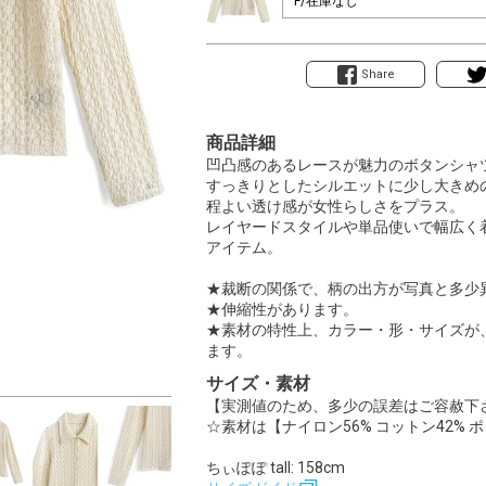
Share
商品詳細
凹凸感のあるレースが魅力のボタンシャ
すっきりとしたシルエットに少し大きめ
程よい透け感が女性らしさをプラス。
レイヤードスタイルや単品使いで幅広く
アイテム。
★裁断の関係で、柄の出方が写真と多少
★伸縮性があります。
★素材の特性上、カラー・形・サイズが
ます。
サイズ・素材
【実測値のため、多少の誤差はご容赦下
☆素材は【ナイロン56% コットン42% 
ちぃぽぽ tall: 158cm