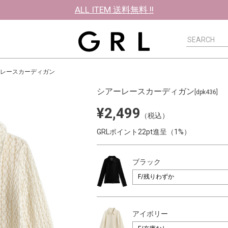
ALL ITEM 送料無料 !!
レースカーディガン
シアーレースカーディガン
[dpk436]
¥2,499
（税込）
GRLポイント22pt進呈（1%）
ブラック
アイボリー