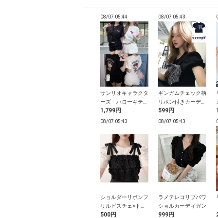
05:33
08/07 05:33
08/07 05:44
08/07 05:43
パン裏地付きバ
ILLIT アイリット
サンリオキャラクタ
ギンガムチェック柄
リボンフレアミ
BEB インパン裏地
ーズ ハローキティ
リボン付きカーディ
9円
1,499円
1,799円
599円
カート
付きバルーンミニス
日焼けプリントTシ
ガン
カート
ャツ
05:33
08/07 05:33
08/07 05:43
08/07 05:43
エアネックドロ
スクエアネックドロ
ショルダーリボンフ
ラメテレコリブパワ
スリーブニット
ストスリーブニット
リルビスチェ×トッ
ショルカーディガン
9円
1,299円
500円
999円
プス
トップス
プスアンサンブル