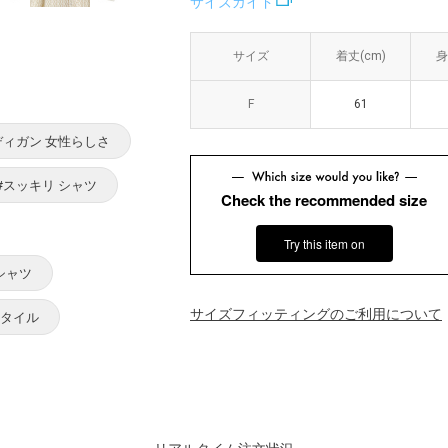
サイズガイド
サイズ
サイズ
着丈(cm)
着丈(cm)
身
身
F
F
61
61
ディガン 女性らしさ
#スッキリ シャツ
Check the recommended size
Try this item on
シャツ
サイズフィッティングのご利用について
スタイル