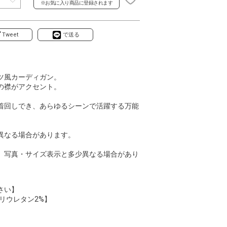
※お気に入り商品に登録されます
Tweet
で送る
ツ風カーディガン。
の襟がアクセント。
着回しでき、あらゆるシーンで活躍する万能
異なる場合があります。
、写真・サイズ表示と多少異なる場合があり
さい】
ポリウレタン2%】