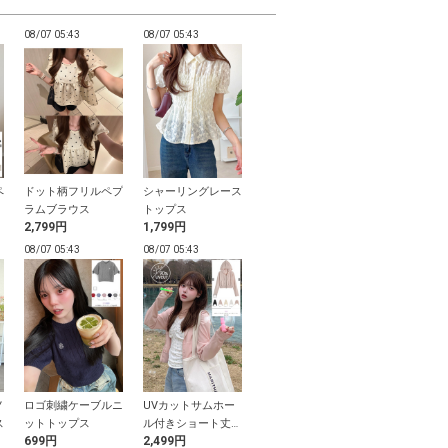
08/07 05:43
08/07 05:43
08/07 05:43
08/07 05:43
ペ
ドット柄フリルペプ
シャーリングレース
センター切替ショー
ストレートデ
ラムブラウス
トップス
トパンツ
ンツ
2,799円
1,799円
2,399円
2,199円
08/07 05:43
08/07 05:43
08/07 05:43
08/07 05:43
ノ
ロゴ刺繍ケーブルニ
UVカットサムホー
ポインテッドトゥス
ぺプラムキャ
ス
ットトップス
ル付きショート丈パ
トラップミュール
イドパンツセ
699円
2,499円
1,999円
2,699円
ーカー
ップ