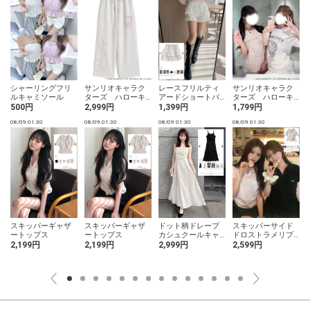
シャーリングフリ
サンリオキャラク
レースフリルティ
サンリオキャラク
ルキャミソール
ターズ ハローキ
アードショートパ
ターズ ハローキ
ティラインストー
ンツ
ティラインストー
500円
2,999円
1,399円
1,799円
ンカーブパンツ
ンTシャツ
08/09 01:30
08/09 01:30
08/09 01:30
08/09 01:30
0
スキッパーギャザ
スキッパーギャザ
ドット柄ドレープ
スキッパーサイド
ートップス
ートップス
カシュクールキャ
ドロストラメリブ
ミソールワンピー
トップス
2,199円
2,199円
2,999円
2,599円
ス