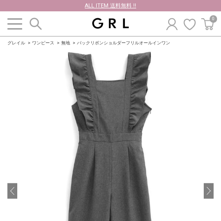
ALL ITEM 送料無料 !!
0
グレイル
ワンピース
無地
バックリボンショルダーフリルオールインワン