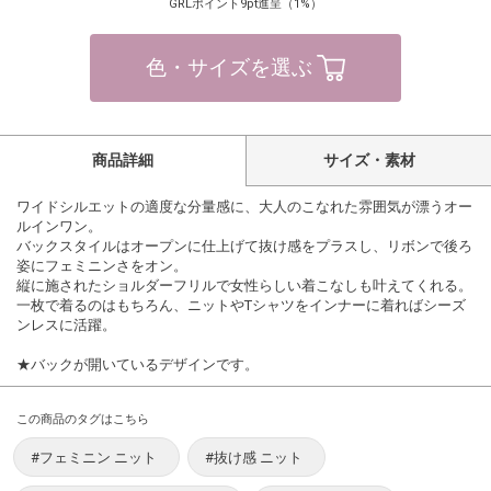
GRLポイント9pt進呈（1%）
色・サイズを選ぶ
商品詳細
サイズ・素材
ワイドシルエットの適度な分量感に、大人のこなれた雰囲気が漂うオー
ルインワン。
バックスタイルはオープンに仕上げて抜け感をプラスし、リボンで後ろ
姿にフェミニンさをオン。
縦に施されたショルダーフリルで女性らしい着こなしも叶えてくれる。
一枚で着るのはもちろん、ニットやTシャツをインナーに着ればシーズ
ンレスに活躍。
★バックが開いているデザインです。
この商品のタグはこちら
#フェミニン ニット
#抜け感 ニット