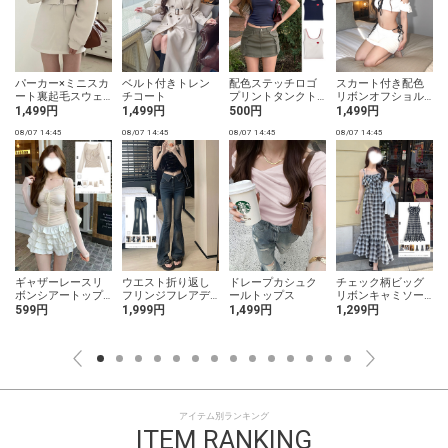
パーカー×ミニスカ
ベルト付きトレン
配色ステッチロゴ
スカート付き配色
ート裏起毛スウェ
チコート
プリントタンクト
リボンオフショル
ットセットアップ
ップ
ダーフリルビキニ
1,499円
1,499円
500円
1,499円
水着
08/07 14:45
08/07 14:45
08/07 14:45
08/07 14:45
0
ギャザーレースリ
ウエスト折り返し
ドレープカシュク
チェック柄ビッグ
ボンシアートップ
フリンジフレアデ
ールトップス
リボンキャミソー
ス
ニム
ルワンピース
599円
1,999円
1,499円
1,299円
アイテム別ランキング
ITEM RANKING