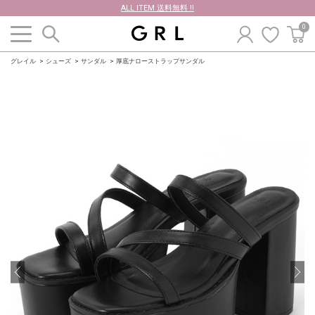
ALL ITEM 送料無料 !!
0
グレイル
シューズ
サンダル
厚底ナローストラップサンダル