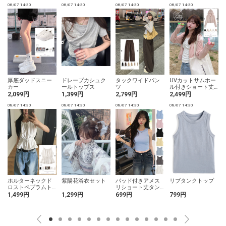
08/07 14:30
08/07 14:30
08/07 14:30
08/07 14:30
0
厚底ダッドスニー
ドレープカシュク
タックワイドパン
UVカットサムホー
カー
ールトップス
ツ
ル付きショート丈
パーカー
2,099円
1,399円
2,799円
2,499円
08/07 14:30
08/07 14:30
08/07 14:30
08/07 14:30
0
ホルターネックド
紫陽花浴衣セット
パッド付きアメス
リブタンクトップ
ロストペプラムト
リショート丈タン
ップス
クトップ
1,499円
1,299円
699円
799円