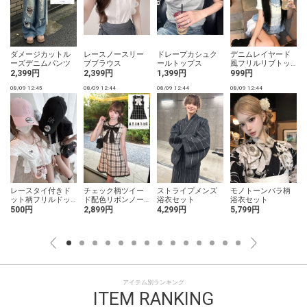
ダメージカットル
レースノースリー
ドレープカシュク
デニムレイヤード
ーズデニムパンツ
ブブラウス
ールトップス
風フリルリブトッ
プス
2,399円
2,399円
1,399円
999円
08/09 12:45
08/09 12:44
08/09 12:44
08/09 12:44
0
レースタイ付きド
ストライプメンズ
モノトーンバラ柄
チェック柄ツイー
ット柄フリルドッ
浴衣セット
浴衣セット
ド配色リボンノー
キングトップス
スリーブミニワン
500円
4,299円
5,799円
2,899円
ピース
アイテム別ランキング
ITEM RANKING