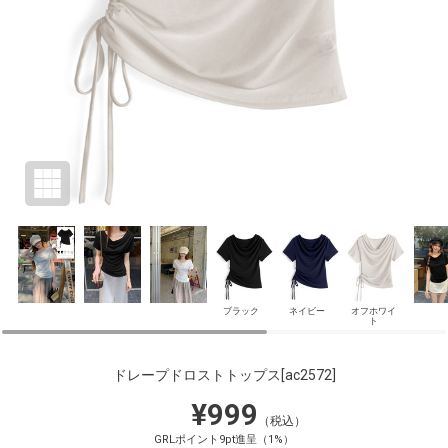
ブラック
ネイビー
オフホワイ
ト
ドレープドロストトップス
[ac2572]
¥999
（税込）
GRLポイント9pt進呈（1%）