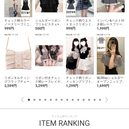
チェック柄カラー
ショルダーリボン
チェック柄ウエス
インパン&ベルト付
ノースリーブミニ
フリルビスチェ×ト
トタックリボンミ
き裾レースプリー
ワンピース
ップスアンサンブ
ニワンピース
ツミニスカート
999円
500円
999円
1,999円
ル
08/08 17:15
08/08 17:15
08/08 17:15
08/08 17:15
0
リボンキルティン
リボン付きチェッ
チェック柄リボン
袖2Wayショルダー
グフラップチェー
ク柄レースレイヤ
ドッキングリブト
オープンニットブ
ンショルダーバッ
ード風ニットミニ
ップス
ラウス
2,599円
3,299円
1,299円
1,699円
グ
ワンピース
アイテム別ランキング
ITEM RANKING