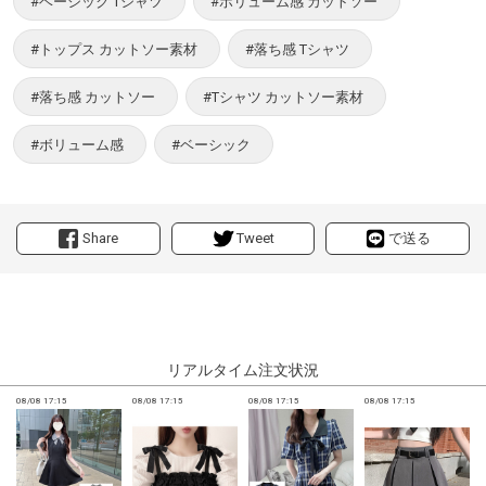
#ベーシック Tシャツ
#ボリューム感 カットソー
#トップス カットソー素材
#落ち感 Tシャツ
#落ち感 カットソー
#Tシャツ カットソー素材
#ボリューム感
#ベーシック
Share
Tweet
で送る
リアルタイム注文状況
08/08 17:15
08/08 17:15
08/08 17:15
08/08 17:15
0