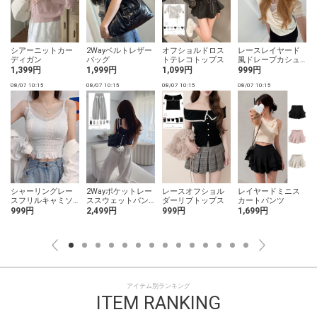
シアーニットカー
2Wayベルトレザー
オフショルドロス
レースレイヤード
ディガン
バッグ
トテレコトップス
風ドレープカシュ
クールトップス
1,399円
1,999円
1,099円
999円
08/07 10:15
08/07 10:15
08/07 10:15
08/07 10:15
0
シャーリングレー
2Wayポケットレー
レースオフショル
レイヤードミニス
スフリルキャミソ
ススウェットパン
ダーリブトップス
カートパンツ
ール
ツ
999円
2,499円
999円
1,699円
アイテム別ランキング
ITEM RANKING