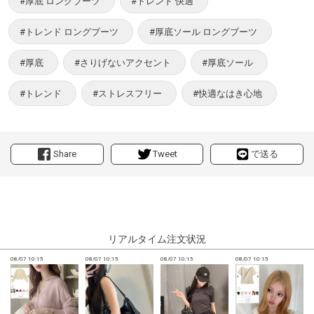
#厚底 ロングブーツ
#トレンド 快適
#トレンド ロングブーツ
#厚底ソール ロングブーツ
#厚底
#さりげないアクセント
#厚底ソール
#トレンド
#ストレスフリー
#快適なはき心地
Share
Tweet
で送る
リアルタイム注文状況
08/07 10:15
08/07 10:15
08/07 10:15
08/07 10:15
0