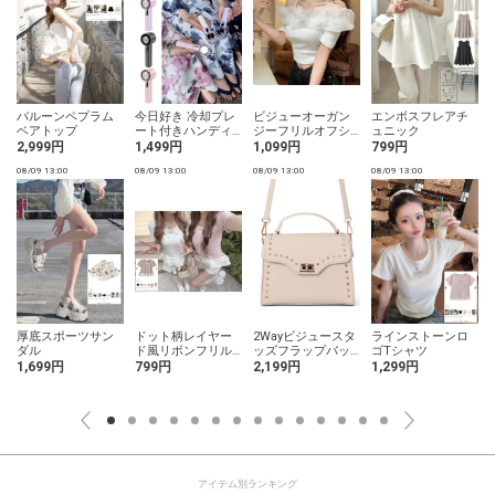
バルーンペプラム
今日好き 冷却プレ
ビジューオーガン
エンボスフレアチ
ベアトップ
ート付きハンディ
ジーフリルオフシ
ュニック
ファン
ョルダーリブトッ
2,999円
1,499円
1,099円
799円
プス
08/09 13:00
08/09 13:00
08/09 13:00
08/09 13:00
0
厚底スポーツサン
ドット柄レイヤー
2Wayビジュースタ
ラインストーンロ
ダル
ド風リボンフリル
ッズフラップバッ
ゴTシャツ
トップス
グ
1,699円
799円
2,199円
1,299円
アイテム別ランキング