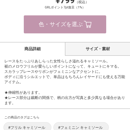
¥799
（税込）
GRLポイント7pt進呈（1%）
色・サイズを選ぶ
商品詳細
サイズ・素材
レースをたっぷりあしらった女性らしさ溢れるキャミソール。
裾のメロウフリルが愛らしいポイントになって、キュートにキマる。
スカラップレースやリボンがフェミニンなアクセントに。
ボディに沿うシルエットで、単品はもちろんレイヤードにも使える万能
アイテム。
★伸縮性があります。
★レース部分は裁断の関係で、柄の出方が写真と多少異なる場合があり
ます。
この商品のタグはこちら
#フリル キャミソール
#フェミニン キャミソール