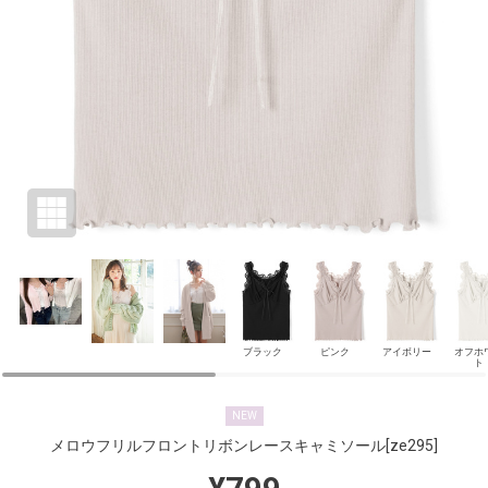
ブラック
ピンク
アイボリー
オフホ
ト
NEW
メロウフリルフロントリボンレースキャミソール
[ze295]