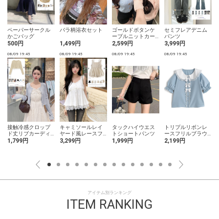
ペーパーサークル
バラ柄浴衣セット
ゴールドボタンケ
セミフレアデニム
かごバッグ
ーブルニットカー
パンツ
ディガン
500円
1,499円
2,599円
3,999円
08/09 19:45
08/09 19:45
08/09 19:45
08/09 19:45
0
接触冷感クロップ
キャミソールレイ
タックハイウエス
トリプルリボンレ
ド丈リブカーディ
ヤード風レースフ
トショートパンツ
ースフリルブラウ
ガン
レアトップス
ス
1,799円
3,299円
1,999円
2,199円
アイテム別ランキング
ITEM RANKING