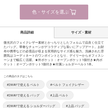
色・サイズを選ぶ
商品詳細
サイズ・素材
微光沢のフェイクレザー素材とかっちりとしたフォルムで品良く仕立て
たバッグ。華奢なチェーンがデコラディブな装いにアップデート。お財
布や携帯などの必需品が収まる実用的なサイズ感も魅力。洗練された雰
囲気はコーディネートのワンポイントとなり、デイリーからオフィスシ
ーンまで幅広く活躍。★外ポケット：オープンポケット1個付き★内ポ
ケット：オープンポケット1個付き★付属ショルダーベルト1本。
この商品のタグはこちら
#2WAYで使える ベルト
#ベルト フェイクレザー
#2WAYで使える バッグ
#上品 ベルト
#2WAYで使える ショルダーバッグ
#上品 バッグ