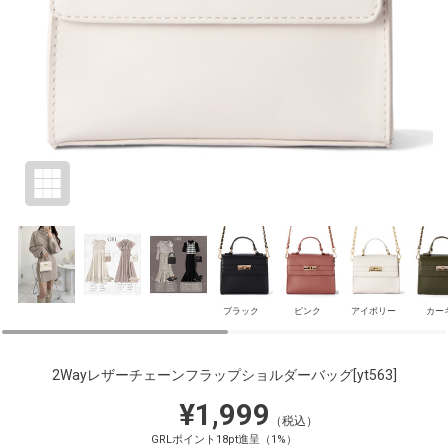
ブラック
ピンク
アイボリー
カー
2Wayレザーチェーンフラップショルダーバッグ
[yt563]
¥1,999
（税込）
GRLポイント18pt進呈（1%）